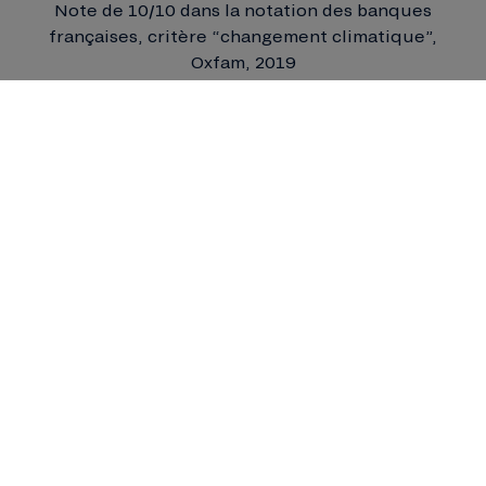
Note de 10/10 dans la notation des banques
françaises, critère “changement climatique”,
Oxfam, 2019
Banque éthique, la Nef est transparente sur l'usage
fait de l'argent qui lui est confié, et ne finance que
des activités à forte valeur ajoutée sociale,
culturelle ou environnementale, Les Amis de la
Terre, 2022