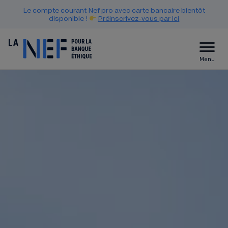
Le compte courant Nef pro avec carte bancaire bientôt
disponible !
Préinscrivez-vous par ici
Menu
88 946 PERSONNES SAVENT Q