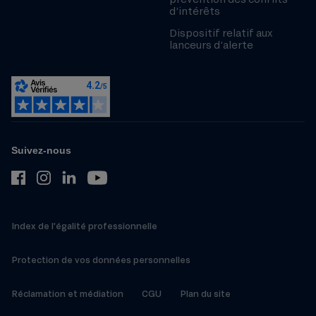
d’intérêts
Dispositif relatif aux
lanceurs d’alerte
Suivez-nous
Index de l’égalité professionnelle
Protection de vos données personnelles
Réclamation et médiation
CGU
Plan du site