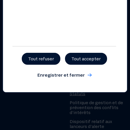
professionnels
Publications
Rapport annuel 2025
Liste des financements
2025
Rapport d’impact 2025
Tout refuser
Tout accepter
Documents pratiques et
règlementaires
Enregistrer et fermer
Règlement intérieur
coopératif
Statuts
Politique de gestion et de
prévention des conflits
d’intérêts
Dispositif relatif aux
lanceurs d’alerte