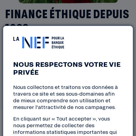
FINANCE ÉTHIQUE DEPUIS
1988
Il y a 40 ans, des épargnants solidaires ont fait
le constat suivant : aucune banque ne
souhaite soutenir leurs projets à vocation
NOUS RESPECTONS VOTRE VIE
écologique et solidaire. Ces pionniers de la
PRIVÉE
finance éthique ont ainsi décidé de bousculer
le monde bancaire et ont créé une association
Nous collectons et traitons vos données à
pour financer ces projets eux-mêmes !
travers ce site et ses sous-domaines afin
de mieux comprendre son utilisation et
mesurer l'attractivité de nos campagnes.
En cliquant sur « Tout accepter », vous
nous permettez de collecter des
informations statistiques importantes qui