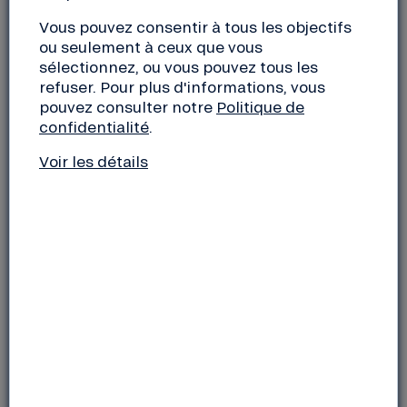
Vous pouvez consentir à tous les objectifs
ou seulement à ceux que vous
sélectionnez, ou vous pouvez tous les
refuser. Pour plus d'informations, vous
LA NEF, UN NOUVEAU MODÈLE
pouvez consulter notre
Politique de
confidentialité
.
BANCAIRE
Voir les détails
La Nef incarne un nouveau modèle bancaire
prouvant qu’une
banque alternative et
éthique
est non seulement viable, mais
essentielle, même dans un contexte
économique complexe. Fondée en 1988 par les
pionniers de la finance éthique en France, la
Nef repose sur quatre principes
fondamentaux :
le circuit court de l’argent (et
la non-spéculation), la transparence, la
gouvernance démocratique et le