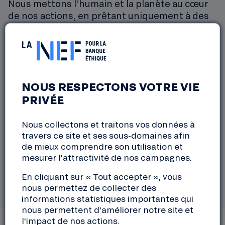
Nous mettons l’humain et la planète au cœur
de nos actions, en prêtant uniquement à des
projets à impact positif. Notre modèle repose
sur la conviction qu’une autre finance est
possible, plus juste, plus transparente, et plus
respectueuse des besoins de chacun et de
notre environnement.
NOUS RESPECTONS VOTRE VIE
PRIVÉE
Ces engagements définissent notre identité
et font de la Nef une :
Nous collectons et traitons vos données à
travers ce site et ses sous-domaines afin
Banque éthique
de mieux comprendre son utilisation et
Banque écologique
mesurer l'attractivité de nos campagnes.
Banque solidaire
En cliquant sur « Tout accepter », vous
Banque coopérative
nous permettez de collecter des
informations statistiques importantes qui
nous permettent d'améliorer notre site et
l'impact de nos actions.