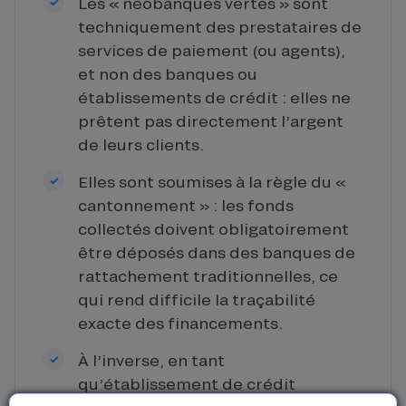
Les « néobanques vertes » sont
techniquement des prestataires de
services de paiement (ou agents),
et non des banques ou
établissements de crédit : elles ne
prêtent pas directement l’argent
de leurs clients.
Elles sont soumises à la règle du «
cantonnement » : les fonds
collectés doivent obligatoirement
être déposés dans des banques de
rattachement traditionnelles, ce
qui rend difficile la traçabilité
exacte des financements.
À l’inverse, en tant
qu’établissement de crédit