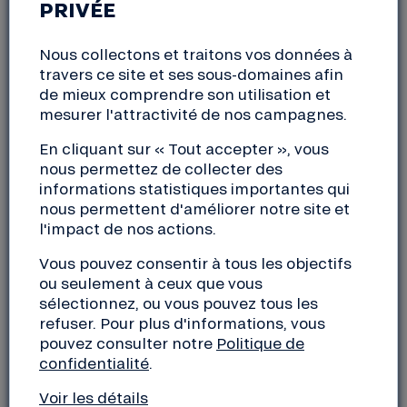
PRIVÉE
91 170
Nous collectons et traitons vos données à
travers ce site et ses sous-domaines afin
de mieux comprendre son utilisation et
clients
mesurer l'attractivité de nos campagnes.
50 347
En cliquant sur « Tout accepter », vous
nous permettez de collecter des
informations statistiques importantes qui
sociétaires
nous permettent d'améliorer notre site et
l'impact de nos actions.
37
Vous pouvez consentir à tous les objectifs
ou seulement à ceux que vous
dynamiques locales
sélectionnez, ou vous pouvez tous les
refuser. Pour plus d'informations, vous
136
pouvez consulter notre
Politique de
confidentialité
.
salariés
Voir les détails