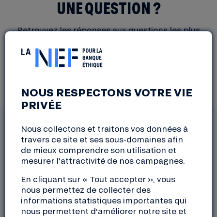
UNE QUESTION ?
Retrouvez les réponses aux questions les plus
fréquentes dans notre FAQ.
Consulter la Foire Aux Questions
NOUS RESPECTONS VOTRE VIE
PRIVÉE
Nous collectons et traitons vos données à
Vous n’avez pas trouvé votre réponse dans notre
travers ce site et ses sous-domaines afin
FAQ, contactez-nous :
de mieux comprendre son utilisation et
mesurer l'attractivité de nos campagnes.
En cliquant sur « Tout accepter », vous
nous permettez de collecter des
informations statistiques importantes qui
nous permettent d'améliorer notre site et