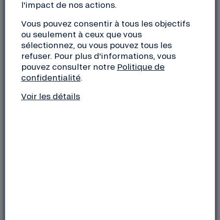
l'impact de nos actions.
Vous pouvez consentir à tous les objectifs
ou seulement à ceux que vous
sélectionnez, ou vous pouvez tous les
refuser. Pour plus d'informations, vous
pouvez consulter notre
Politique de
confidentialité
.
PARTICULIERS
Voir les détails
Délégation des Particuliers
Tél : 04 81 65 00 00
Du lundi au vendredi, de 9h à 18h
Envoyer une demande