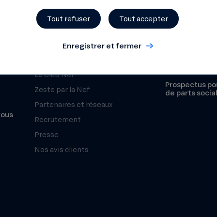
Organisation et équipe
Réclamation
Tout refuser
Tout accepter
Histoire
Sécurité
Chiffres clés
Enregistrer et fermer
Fonds de Gara
Notre mesure d’impact
Le Club Nef
Prospectus pou
Zeste par la Nef
de parts socia
Partenaires et réseaux
vous
Recrutement
Presse
Nos avis clients