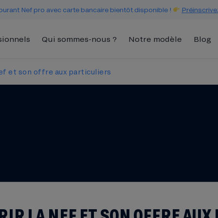
urant Nef pro avec carte bancaire bientôt disponible !
Préinscrive
sionnels
Qui sommes-nous ?
Notre modèle
Blog
f et son offre aux particuliers
IR LA NEF ET SON OFFRE AUX