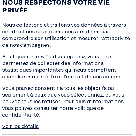
NOUS RESPECTONS VOTRE VIE
PRIVÉE
Nous collectons et traitons vos données à travers
ce site et ses sous-domaines afin de mieux
comprendre son utilisation et mesurer l'attractivité
de nos campagnes.
En cliquant sur « Tout accepter », vous nous
ves de la transition, conseils
permettez de collecter des informations
de la finance... Inscrivez-
statistiques importantes qui nous permettent
d'améliorer notre site et l'impact de nos actions.
 !
Vous pouvez consentir à tous les objectifs ou
seulement à ceux que vous sélectionnez, ou vous
pouvez tous les refuser. Pour plus d'informations,
vous pouvez consulter notre
Politique de
confidentialité
.
À propos
Besoin d’aide 
Voir les détails
Qui sommes-nous ?
Nous contacte
Projets financés
Centre d’aide 