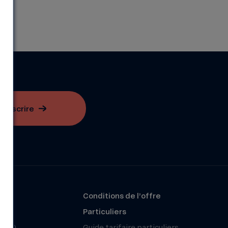
S'inscrire
?
Conditions de l’offre
r
Particuliers
(FAQ)
Guide tarifaire particuliers