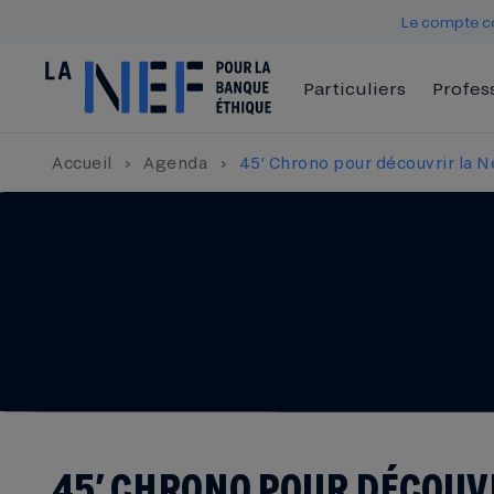
Le compte co
Particuliers
Profes
Accueil
›
Agenda
›
45′ Chrono pour découvrir la Ne
45′ CHRONO POUR DÉCOUVR