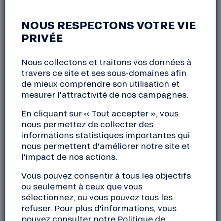
APÉRO SOCIÉTAIRES
NOUS RESPECTONS VOTRE VIE
PRIVÉE
Rennes (35)
Nous collectons et traitons vos données à
samedi, 14 mai 2022
travers ce site et ses sous-domaines afin
18:00 à 20:30
de mieux comprendre son utilisation et
mesurer l'attractivité de nos campagnes.
L’
assemblée générale
est un temps fort de notre
En cliquant sur « Tout accepter », vous
coopérative où nous convions tous nos sociétaires.
nous permettez de collecter des
En amont, nous organisons des temps d’échanges
informations statistiques importantes qui
pour répondre à vos questions et après une longue
nous permettent d'améliorer notre site et
période de distanciation, c’est aussi l’occasion de se
l'impact de nos actions.
retrouver autour d’un verre pour se rencontrer
Vous pouvez consentir à tous les objectifs
entre sociétaires, accueillir les nouveaux, répondre
ou seulement à ceux que vous
aux questions et partager les valeurs de la Nef lors
sélectionnez, ou vous pouvez tous les
d’un moment convivial !
refuser. Pour plus d'informations, vous
pouvez consulter notre
Politique de