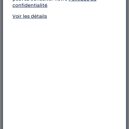
Retrouvez les sociétaires d’Ille-et-Vilaine
confidentialité
.
Samedi 14 mai 2022 à 18h00
Parc Saint Cyr (accès après le 59 rue Papu ou dépuis
Voir les détails
le haut de la rue Louis Guilloux)
35000 Rennes
Apéro partagé ! Pensez à apporter quelque chose à
boire et/ou à grignoter !
A contacter
groupelocal.rennais@viecoop.lanef.com
Pascal (06 52 31 13 75)
Samuel (06 28 20 61 32)