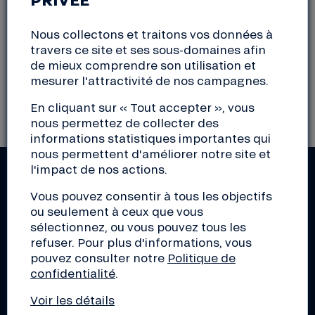
(55) Meuse
Nous collectons et traitons vos données à
travers ce site et ses sous-domaines afin
de mieux comprendre son utilisation et
mesurer l'attractivité de nos campagnes.
Il n'y a actuellement aucun évènement
correspondant à votre sélection
En cliquant sur « Tout accepter », vous
nous permettez de collecter des
informations statistiques importantes qui
nous permettent d'améliorer notre site et
l'impact de nos actions.
RESTEZ INFORMÉS !
Vous pouvez consentir à tous les objectifs
Actus de la Nef, découverte d'initiatives de la
ou seulement à ceux que vous
transition, conseils pour les pros, éclairage sur le
sélectionnez, ou vous pouvez tous les
monde de la finance... Inscrivez-vous aux lettres
refuser. Pour plus d'informations, vous
d'infos de votre choix !
pouvez consulter notre
Politique de
confidentialité
.
Voir les détails
S'inscrire