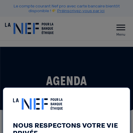
Le compte courant Nef pro avec carte bancaire bientôt
disponible !
Préinscrivez-vous par ici
Menu
AGENDA
NOUS RESPECTONS VOTRE VIE
PRIVÉE