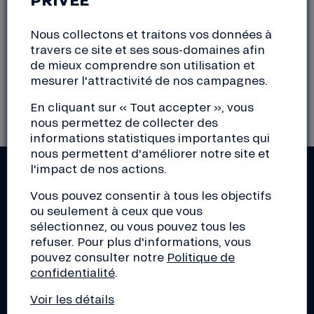
(56) Morbihan
Nous collectons et traitons vos données à
travers ce site et ses sous-domaines afin
de mieux comprendre son utilisation et
mesurer l'attractivité de nos campagnes.
Il n'y a actuellement aucun évènement
correspondant à votre sélection
En cliquant sur « Tout accepter », vous
nous permettez de collecter des
informations statistiques importantes qui
nous permettent d'améliorer notre site et
l'impact de nos actions.
RESTEZ INFORMÉS !
Vous pouvez consentir à tous les objectifs
Actus de la Nef, découverte d'initiatives de la
ou seulement à ceux que vous
transition, conseils pour les pros, éclairage sur le
sélectionnez, ou vous pouvez tous les
monde de la finance... Inscrivez-vous aux lettres
refuser. Pour plus d'informations, vous
d'infos de votre choix !
pouvez consulter notre
Politique de
confidentialité
.
Voir les détails
S'inscrire