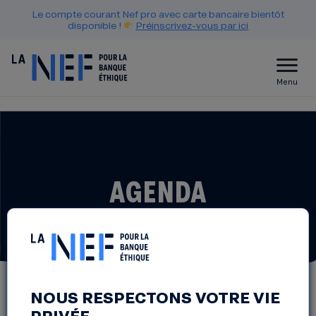
Le compte courant Nef pro avec carte bancaire bientôt
disponible !
Préinscrivez-vous par ici
Menu
AGENDA
NOUS RESPECTONS VOTRE VIE
PRIVÉE