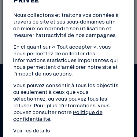
(93) Seine-Saint-Denis
Nous collectons et traitons vos données à
travers ce site et ses sous-domaines afin
de mieux comprendre son utilisation et
mesurer l'attractivité de nos campagnes.
Il n'y a actuellement aucun évènement
correspondant à votre sélection
En cliquant sur « Tout accepter », vous
nous permettez de collecter des
informations statistiques importantes qui
nous permettent d'améliorer notre site et
l'impact de nos actions.
RESTEZ INFORMÉS !
Vous pouvez consentir à tous les objectifs
Actus de la Nef, découverte d'initiatives de la
ou seulement à ceux que vous
transition, conseils pour les pros, éclairage sur le
sélectionnez, ou vous pouvez tous les
monde de la finance... Inscrivez-vous aux lettres
refuser. Pour plus d'informations, vous
d'infos de votre choix !
pouvez consulter notre
Politique de
confidentialité
.
Voir les détails
S'inscrire