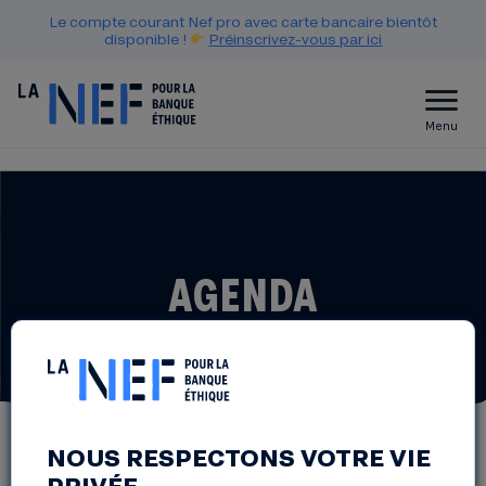
Le compte courant Nef pro avec carte bancaire bientôt
disponible !
Préinscrivez-vous par ici
Menu
AGENDA
NOUS RESPECTONS VOTRE VIE
PRIVÉE