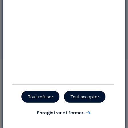
Option solidaire
J'ouvre un livret Nef
En savoir plus sur le livret Nef.
Tout refuser
Tout accepter
Enregistrer et fermer