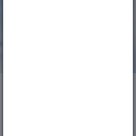
J'ouvre un livret Nef
CHOISISSEZ UN LIVRET
D'ÉPARGNE ÉTHIQUE
Épargnez