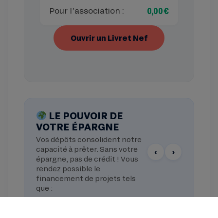
0,00 €
Pour l’association :
Ouvrir un Livret Nef
LE POUVOIR DE
VOTRE ÉPARGNE
Vos dépôts consolident notre
capacité à prêter. Sans votre
‹
›
épargne, pas de crédit ! Vous
rendez possible le
financement de projets tels
que :
LE SINGE SAVANT
KRAKEN BA