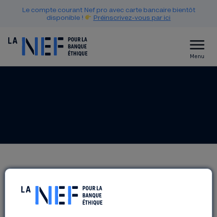
Le compte courant Nef pro avec carte bancaire bientôt
disponible !
Préinscrivez-vous par ici
Menu
RETROUVEZ LA NEF AU
FESTIVAL DES SOLIDARITÉS