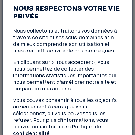
DE LANNION
NOUS RESPECTONS VOTRE VIE
PRIVÉE
Lannion (22)
samedi, 13 novembre 2021
14:00 à 18:00
Nous collectons et traitons vos données à
travers ce site et ses sous-domaines afin
de mieux comprendre son utilisation et
Festival des Solidarités 2021 « Moins de biens, plus
mesurer l'attractivité de nos campagnes.
de liens », organisé à Lannion, avec un village des
En cliquant sur « Tout accepter », vous
solutions, des conférences, projections-débat,
nous permettez de collecter des
expos, …
informations statistiques importantes qui
« Le Village des solutions » comportera trois
nous permettent d'améliorer notre site et
espaces avec des stands et mini-tables rondes sur la
l'impact de nos actions.
finance solidaire, l’accès à la culture et
Vous pouvez consentir à tous les objectifs
l’alimentation. L’espace Finance Solidaire
ou seulement à ceux que vous
accueillera La Nef, Pezh (monnaie locale), SIDI et
sélectionnez, ou vous pouvez tous les
Habitat Humanisme ! Venez nous rencontrer !
refuser. Pour plus d'informations, vous
pouvez consulter notre
Politique de
Espace Sainte-Anne
confidentialité
.