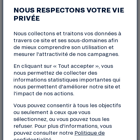
NOUS RESPECTONS VOTRE VIE
LES VISIOS DE
PRIVÉE
MOBILISATION « LE BIG
Nous collectons et traitons vos données à
travers ce site et ses sous-domaines afin
BANQUE EN ACTION »
de mieux comprendre son utilisation et
mesurer l'attractivité de nos campagnes.
vendredi, 21 octobre 2022
En cliquant sur « Tout accepter », vous
12:30 à 13:00
nous permettez de collecter des
informations statistiques importantes qui
nous permettent d'améliorer notre site et
Comment participer concrètement au Big Banque,
l'impact de nos actions.
la campagne de mobilisation qui accompagne la
demande d’indépendance de la Nef ? Lors de ces
Vous pouvez consentir à tous les objectifs
sessions en visio, on vous explique comment donner
ou seulement à ceux que vous
un coup de pouce ou un gros coup de main avec les
sélectionnez, ou vous pouvez tous les
refuser. Pour plus d'informations, vous
outils à votre disposition !
pouvez consulter notre
Politique de
confidentialité
.