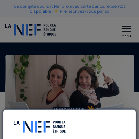
Le compte courant Nef pro avec carte bancaire bientôt
disponible !
Préinscrivez-vous par ici
Menu