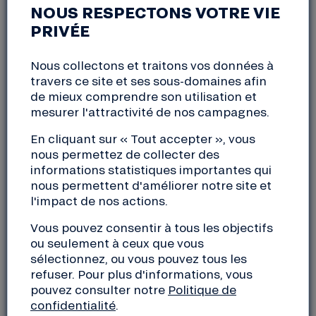
OFFRE AUX PARTICULIERS
NOUS RESPECTONS VOTRE VIE
PRIVÉE
En ligne
vendredi, 18 décembre 2026
Nous collectons et traitons vos données à
12:00 à 12:45
travers ce site et ses sous-domaines afin
de mieux comprendre son utilisation et
mesurer l'attractivité de nos campagnes.
Tous les mois, nous vous proposons 45 minutes de
visioconférence avec nos conseillers particuliers.
En cliquant sur « Tout accepter », vous
Un moment dédié à la présentation :
nous permettez de collecter des
informations statistiques importantes qui
du projet de la Nef et ses valeurs
nous permettent d'améliorer notre site et
l'impact de nos actions.
de notre fonctionnement concret
de ce que nous proposons pour les particuliers
:
Vous pouvez consentir à tous les objectifs
produits d’épargne, parts sociales et prêts.
ou seulement à ceux que vous
sélectionnez, ou vous pouvez tous les
Et bien sûr pour poser toutes vos questions !
refuser. Pour plus d'informations, vous
pouvez consulter notre
Politique de
Informations pratiques
confidentialité
.