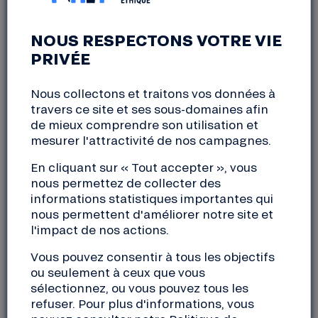
Nantes
mardi, 5 novembre 2024
NOUS RESPECTONS VOTRE VIE
18:30 à 21:00
PRIVÉE
Les Licoornes, ce mouvement créé sous l’impulsion
Nous collectons et traitons vos données à
de plusieurs entreprises nationales coopératives en
travers ce site et ses sous-domaines afin
réaction aux « Licornes » (start-up), a pour ambition
de mieux comprendre son utilisation et
de mettre en lumière le fonctionnement particulier
mesurer l'attractivité de nos campagnes.
de ces entreprises partagées et leur impact positif
En cliquant sur « Tout accepter », vous
dans l’économie.
nous permettez de collecter des
informations statistiques importantes qui
Pourquoi venir ?
nous permettent d'améliorer notre site et
l'impact de nos actions.
(Re)découvrir ce qu’est une coopérative,
entreprise dont la stratégie est décidée
Vous pouvez consentir à tous les objectifs
conjointement entre des citoyens, des acteurs
ou seulement à ceux que vous
locaux comme des entreprises, et des salariés
sélectionnez, ou vous pouvez tous les
Rencontrer des citoyens impliqués dans au
refuser. Pour plus d'informations, vous
moins l’un de nos 3 projets