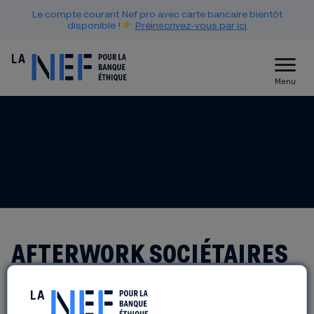
Le compte courant Nef pro avec carte bancaire bientôt
disponible !
Préinscrivez-vous par ici
Menu
AFTERWORK SOCIÉTAIRES
LICOORNES