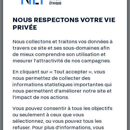
PLANÈTE »
Pont-l'Abbé
NOUS RESPECTONS VOTRE VIE
vendredi, 31 mars 2023
PRIVÉE
17:30 à 19:30
Nous collectons et traitons vos données à
travers ce site et ses sous-domaines afin
Comment choisir sa banque en respectant au
de mieux comprendre son utilisation et
mieux la planète ? Vous êtes soucieux de savoir à
mesurer l'attractivité de nos campagnes.
qui confier votre épargne et comment elle sera
utilisée…
En cliquant sur « Tout accepter », vous
nous permettez de collecter des
Ce serait super une banque éthique et
informations statistiques importantes qui
indépendante de tout groupe bancaire, à la hauteur
nous permettent d'améliorer notre site et
de l’urgence climatique et sociale…
l'impact de nos actions.
Vous pouvez consentir à tous les objectifs
Bonne nouvelle, cette banque existe, c’est La
ou seulement à ceux que vous
Nef, une coopérative bancaire qui vous permet,
sélectionnez, ou vous pouvez tous les
depuis 1988, de décarboner votre épargne et de
refuser. Pour plus d'informations, vous