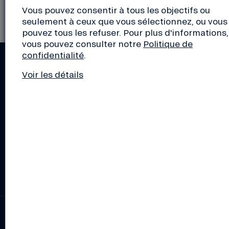
Vous pouvez consentir à tous les objectifs ou
seulement à ceux que vous sélectionnez, ou vous
pouvez tous les refuser. Pour plus d'informations,
vous pouvez consulter notre
Politique de
confidentialité
.
RESTEZ INFORMÉS !
Voir les détails
Actus de la Nef, découverte d'initiatives de la
transition, conseils pour les pros, éclairage sur le
monde de la finance... Inscrivez-vous aux lettres
d'infos de votre choix !
S'inscrire