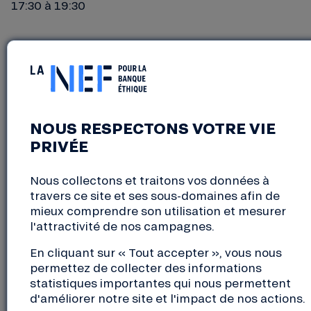
17:30 à 19:30
Réunion Pré-AG des sociétaires de la Nef dans le
département du Gard.
Au programme : présentation de quelques chiffres
et débat (en présence de notre banquière
itinérante pour répondre à vos questions !)
NOUS RESPECTONS VOTRE VIE
PRIVÉE
Date : 28 avril 2026
Nous collectons et traitons vos données à
Heure : à partir de 17H30
travers ce site et ses sous-domaines afin de
mieux comprendre son utilisation et mesurer
Entrée gratuite, inscription recommandée :
l'attractivité de nos campagnes.
https://airtable.com/appQBqjZdj10rUflJ/shrAhUVIo12
En cliquant sur « Tout accepter », vous nous
permettez de collecter des informations
statistiques importantes qui nous permettent
d'améliorer notre site et l'impact de nos actions.