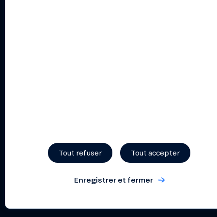
Règlement intérieur
coopératif
Statuts
Politique de gestion et de
prévention des conflits
d’intérêts
Dispositif relatif aux
lanceurs d’alerte
Suivez-nous
Tout refuser
Tout accepter
Enregistrer et fermer
Index de l’égalité professionnelle