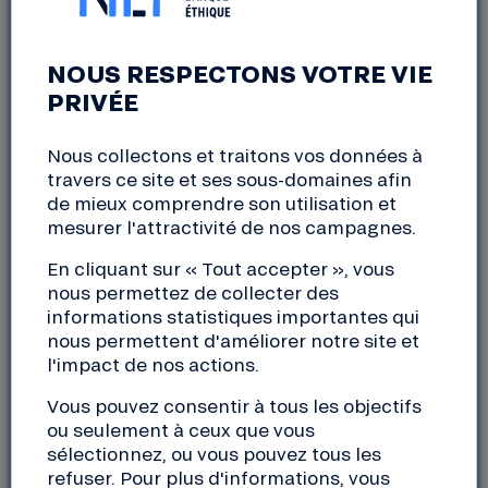
APÉRO SOCIÉTAIRES
NOUS RESPECTONS VOTRE VIE
PRIVÉE
Coulanges-la-Vineuse (89)
lundi, 25 avril 2022
Nous collectons et traitons vos données à
19:00 à 21:00
travers ce site et ses sous-domaines afin
de mieux comprendre son utilisation et
mesurer l'attractivité de nos campagnes.
L’assemblée générale est un temps fort de notre
coopérative où nous convions tous nos sociétaires à
En cliquant sur « Tout accepter », vous
se prononcer sur les bilans et à échanger sur les
nous permettez de collecter des
perspectives. En amont, nous organisons des temps
informations statistiques importantes qui
d’échanges pour répondre à vos questions et vous
nous permettent d'améliorer notre site et
l'impact de nos actions.
permettre un vote éclairé… Après une longue
période de distanciation, c’est aussi l’occasion de se
Vous pouvez consentir à tous les objectifs
retrouver autour d’un verre pour se rencontrer
ou seulement à ceux que vous
entre sociétaires, accueillir les nouveaux, répondre
sélectionnez, ou vous pouvez tous les
aux questions et partager les valeurs de la Nef lors
refuser. Pour plus d'informations, vous