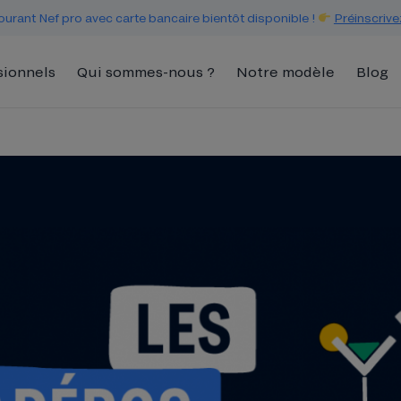
urant Nef pro avec carte bancaire bientôt disponible !
Préinscrive
sionnels
Qui sommes-nous ?
Notre modèle
Blog