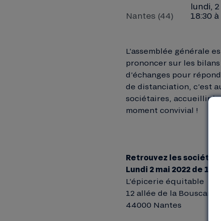
lundi, 
Nantes (44)
18:30 à
L’assemblée générale es
prononcer sur les bilan
d’échanges pour répondr
de distanciation, c’est 
sociétaires, accueillir 
moment convivial !
Retrouvez les sociétair
Lundi 2 mai 2022 de 18h
L’épicerie équitable
12 allée de la Bouscarle
44000 Nantes