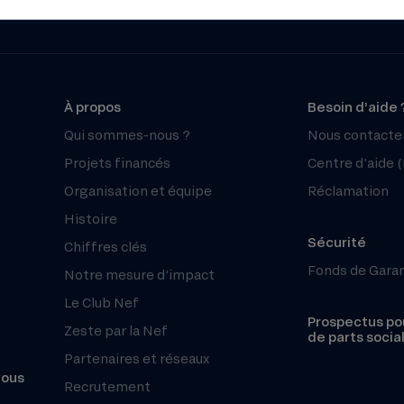
À propos
Besoin d’aide 
Qui sommes-nous ?
Nous contacte
Projets financés
Centre d’aide 
Organisation et équipe
Réclamation
Histoire
Sécurité
Chiffres clés
Fonds de Gara
Notre mesure d’impact
Le Club Nef
Prospectus pou
Zeste par la Nef
de parts socia
Partenaires et réseaux
vous
Recrutement