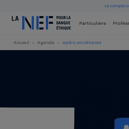
Le compte co
Particuliers
Profes
Accueil
›
Agenda
›
Apéro sociétaires