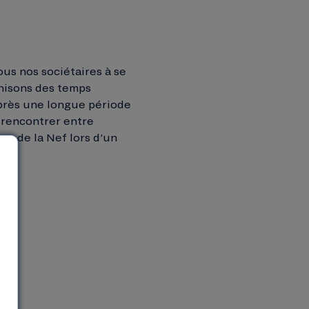
us nos sociétaires à se
anisons des temps
près une longue période
e rencontrer entre
rs de la Nef lors d’un