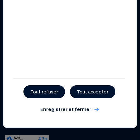
Publications
Rapport annuel 2025
Liste des financements
2025
Rapport d’impact 2025
Documents pratiques et
règlementaires
Règlement intérieur
coopératif
Statuts
Tout refuser
Tout accepter
Politique de gestion et de
prévention des conflits
d’intérêts
Enregistrer et fermer
Dispositif relatif aux
lanceurs d’alerte