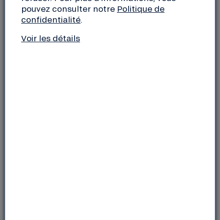
d’un moment convivial !
pouvez consulter notre
Politique de
confidentialité
.
Vendredi 6 mai 2022 de 18h à 19h30
Voir les détails
à la Biocoop Baradozig,
7 boulevard Charles de Gaulle
29480 Le Relecq-Kerhuon
Après une présentation par le gérant Nicolas
Balanant de la Scop Baradozig emprunteuse à la
Nef, venez découvrir l’action de la Nef et dialoguer
avec ses sociétaires autour d’un verre. Pour les
sociétaires de la Nef, ce sera l’occasion d’échanger
sur les résolutions présentées à
l’assemblée
générale
qui se tiendra à Vaulx-en-Velin le 21 mai
2022.
Inscriptions
: Suzanne Rozec au 06 73 80 62 81 ou