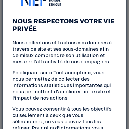
APÉRO SOCIÉTAIRES
NOUS RESPECTONS VOTRE VIE
PRIVÉE
Relecq-Kerhuon (29)
vendredi, 6 mai 2022
Nous collectons et traitons vos données à
18:00 à 21:00
travers ce site et ses sous-domaines afin
de mieux comprendre son utilisation et
mesurer l'attractivité de nos campagnes.
L’assemblée générale est un temps fort de notre
coopérative où nous convions tous nos sociétaires à
En cliquant sur « Tout accepter », vous
se prononcer sur les bilans et à échanger sur les
nous permettez de collecter des
perspectives. En amont, nous organisons des temps
informations statistiques importantes qui
d’échanges pour répondre à vos questions et vous
nous permettent d'améliorer notre site et
permettre un vote éclairé… Après une longue
l'impact de nos actions.
période de distanciation, c’est aussi l’occasion de se
Vous pouvez consentir à tous les objectifs
retrouver autour d’un verre pour se rencontrer
ou seulement à ceux que vous
entre sociétaires, accueillir les nouveaux, répondre
sélectionnez, ou vous pouvez tous les
aux questions et partager les valeurs de la Nef lors
refuser. Pour plus d'informations, vous