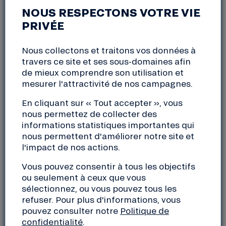
ACTUALITÉS
NOUS RESPECTONS VOTRE VIE
PRIVÉE
Nantes
mardi, 5 mai 2026
Nous collectons et traitons vos données à
18:30 à 20:00
travers ce site et ses sous-domaines afin
de mieux comprendre son utilisation et
mesurer l'attractivité de nos campagnes.
La Nef vous invite à un apéro Nef en amont de
l’Assemblée générale 2026.
En cliquant sur « Tout accepter », vous
nous permettez de collecter des
Ce sera l’occasion de :
informations statistiques importantes qui
– découvrir L’Ortie Rousse, café associatif rezéen
nous permettent d'améliorer notre site et
récemment financé par la Nef,
l'impact de nos actions.
– rencontrer d’autres sociétaires
Vous pouvez consentir à tous les objectifs
– échanger sur l’actualité de la Nef et les enjeux de
ou seulement à ceux que vous
l’assemblée générale
sélectionnez, ou vous pouvez tous les
– poser toutes vos questions
refuser. Pour plus d'informations, vous
pouvez consulter notre
Politique de
Mardi 5 mai 2026
confidentialité
.