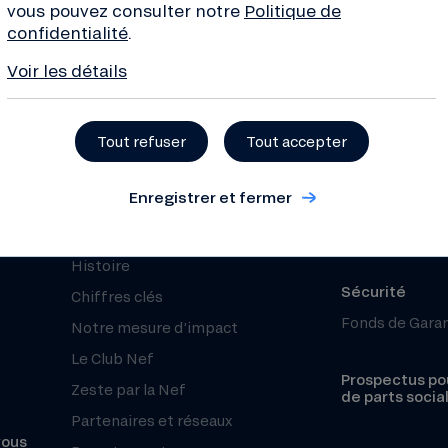
 !
vous pouvez consulter notre
Politique de
confidentialité
.
Voir les détails
À propos
Tout refuser
Tout accepter
Besoin d’aide 
Qui sommes-nous ?
Nous contacte
Enregistrer et fermer
Projets financés
Centre d’aide 
Organisation et équipe
Réclamation
Histoire
Sécurité
Chiffres clés
Fonds de Gara
Notre mesure d’impact
Le Club Nef
Prospectus pou
Zeste par la Nef
de parts socia
Partenaires et réseaux
vous