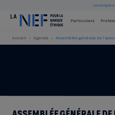
Le compte co
Particuliers
Profes
Accueil
›
Agenda
›
Assemblée générale de l’asso
ASSEMBLÉE GÉNÉRALE DE 