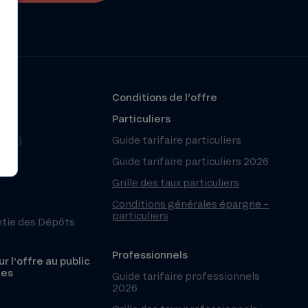
?
Conditions de l’offre
r
Particuliers
(FAQ)
Guide tarifaire particuliers
Guide tarifaire particuliers 2026
Grille des taux particuliers
Conditions générales épargne –
particuliers
ntie des Dépôts
Professionnels
r l’offre au public
les
Guide tarifaire professionnels
2026