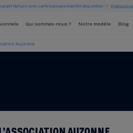
urant Nef pro avec carte bancaire bientôt disponible !
Préinscrive
sionnels
Qui sommes-nous ?
Notre modèle
Blog
ciation Auzonne
L’ASSOCIATION AUZONNE