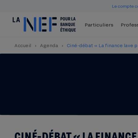
Le compte co
Particuliers
Profes
Accueil
›
Agenda
›
Ciné-débat « La finance lave p
CINÉ-DÉBAT « LA FINANCE