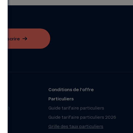
S'inscrire
?
Conditions de l’offre
r
Particuliers
(FAQ)
Guide tarifaire particuliers
Guide tarifaire particuliers 2026
Grille des taux particuliers