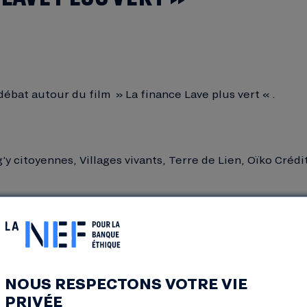
 débat autour du film » La finance Lave plus vert « .
’y citoyennes, Villages vivants, Terre de Lien, Oïko Crédit,
Grenoble
NOUS RESPECTONS VOTRE VIE
PRIVÉE