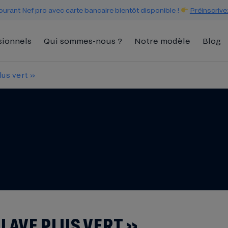
urant Nef pro avec carte bancaire bientôt disponible !
Préinscrive
sionnels
Qui sommes-nous ?
Notre modèle
Blog
lus vert »
 LAVE PLUS VERT »