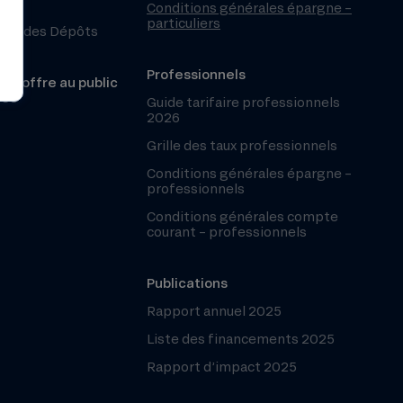
Conditions générales épargne –
particuliers
ntie des Dépôts
Professionnels
r l’offre au public
les
Guide tarifaire professionnels
2026
Grille des taux professionnels
Conditions générales épargne –
professionnels
Conditions générales compte
courant – professionnels
Publications
Rapport annuel 2025
Liste des financements 2025
Rapport d’impact 2025