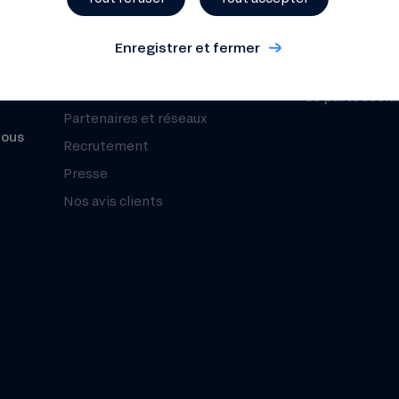
Sécurité
Chiffres clés
Fonds de Gara
Notre mesure d’impact
Enregistrer et fermer
Le Club Nef
Prospectus pou
Zeste par la Nef
de parts socia
Partenaires et réseaux
vous
Recrutement
Presse
Nos avis clients