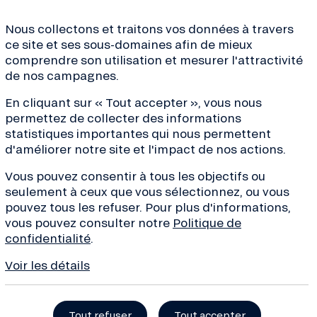
Nous collectons et traitons vos données à travers
ce site et ses sous-domaines afin de mieux
comprendre son utilisation et mesurer l'attractivité
de nos campagnes.
ves de la transition, conseils
En cliquant sur « Tout accepter », vous nous
de la finance... Inscrivez-
permettez de collecter des informations
 !
statistiques importantes qui nous permettent
d'améliorer notre site et l'impact de nos actions.
Vous pouvez consentir à tous les objectifs ou
seulement à ceux que vous sélectionnez, ou vous
pouvez tous les refuser. Pour plus d'informations,
À propos
Besoin d’aide 
vous pouvez consulter notre
Politique de
Qui sommes-nous ?
Nous contacte
confidentialité
.
Projets financés
Centre d’aide 
Voir les détails
Organisation et équipe
Réclamation
Histoire
Tout refuser
Tout accepter