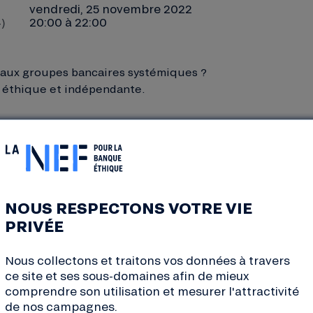
vendredi, 25 novembre 2022
)
20:00 à 22:00
e aux groupes bancaires systémiques ?
 éthique et indépendante.
NOUS RESPECTONS VOTRE VIE
la Vie associative :
e Lucien Aubry 94120 Fontenay-sous-Bois
PRIVÉE
Nous collectons et traitons vos données à travers
enay-sous-Bois ou RER A+E / Val-de-Fontenay
ce site et ses sous-domaines afin de mieux
comprendre son utilisation et mesurer l'attractivité
de nos campagnes.
(2 à 4 roues) possible dans l’enceinte du lieu.