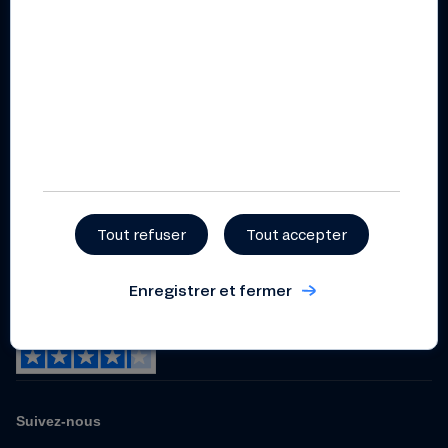
Rapport d’impact 2025
Documents pratiques et
règlementaires
Règlement intérieur
coopératif
Statuts
Politique de gestion et de
prévention des conflits
d’intérêts
Tout refuser
Tout accepter
Dispositif relatif aux
lanceurs d’alerte
Enregistrer et fermer
Suivez-nous