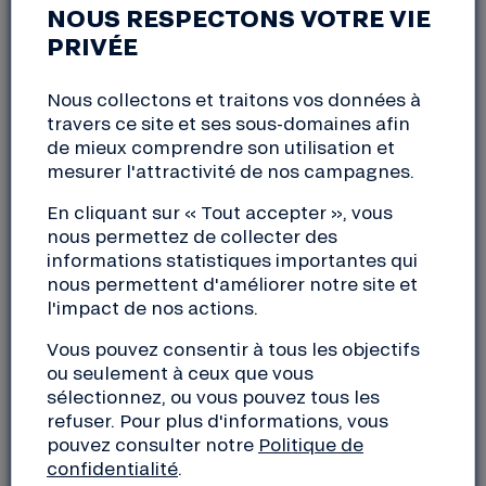
St Laurent du Var (06)
NOUS RESPECTONS VOTRE VIE
mardi, 10 septembre 2024
PRIVÉE
18:30 à 20:30
Nous collectons et traitons vos données à
travers ce site et ses sous-domaines afin
Dans le cadre de sa réunion mensuelle, le
groupe
de mieux comprendre son utilisation et
local de la Nef
dans les Alpes-Maritimes (06) vous
mesurer l'attractivité de nos campagnes.
invite à découvrir
Énergie Partagée
et
PEP2A
(Pôle
Énergétique des Préalpes d’Azur).
En cliquant sur « Tout accepter », vous
nous permettez de collecter des
informations statistiques importantes qui
nous permettent d'améliorer notre site et
l'impact de nos actions.
Vous pouvez consentir à tous les objectifs
Mardi 10 septembre 2024
ou seulement à ceux que vous
A partir de 18h30
sélectionnez, ou vous pouvez tous les
Handijob, 148, ave Guynemer (en face CAP 3000),
refuser. Pour plus d'informations, vous
06700 St Laurent du Var
pouvez consulter notre
Politique de
Evènement Gratuit
confidentialité
.