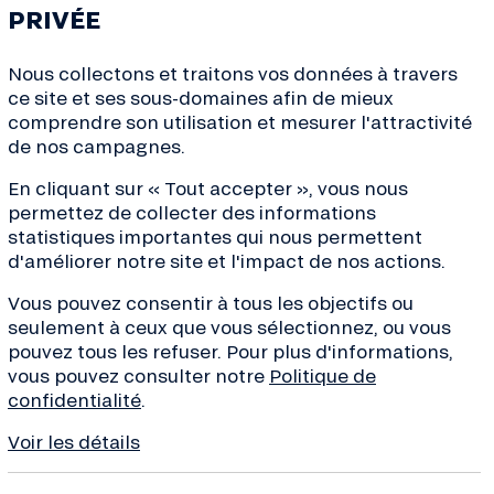
PRIVÉE
Nous collectons et traitons vos données à travers
ce site et ses sous-domaines afin de mieux
comprendre son utilisation et mesurer l'attractivité
de nos campagnes.
En cliquant sur « Tout accepter », vous nous
ves de la transition, conseils
permettez de collecter des informations
de la finance... Inscrivez-
statistiques importantes qui nous permettent
 !
d'améliorer notre site et l'impact de nos actions.
Vous pouvez consentir à tous les objectifs ou
seulement à ceux que vous sélectionnez, ou vous
pouvez tous les refuser. Pour plus d'informations,
vous pouvez consulter notre
Politique de
À propos
Besoin d’aide 
confidentialité
.
Qui sommes-nous ?
Nous contacte
Voir les détails
Projets financés
Centre d’aide 
Organisation et équipe
Réclamation