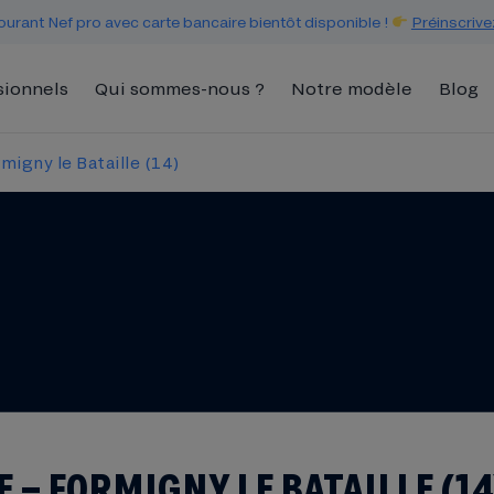
urant Nef pro avec carte bancaire bientôt disponible !
Préinscrive
sionnels
Qui sommes-nous ?
Notre modèle
Blog
migny le Bataille (14)
 – FORMIGNY LE BATAILLE (14