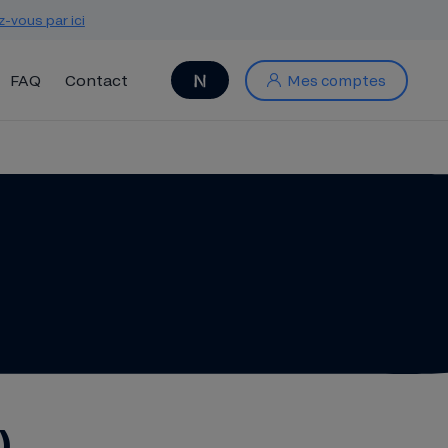
z-vous par ici
FAQ
Contact
Mes comptes
)