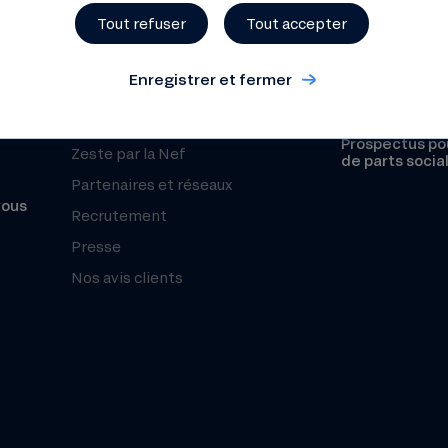
Tout refuser
Tout accepter
Histoire
Sécurité
Chiffres clés
Enregistrer et fermer
Fonds de Gara
Notre mesure d’impact
Le Club Nef
Prospectus pou
Zeste par la Nef
de parts socia
Partenaires et réseaux
vous
Recrutement
Presse
Nos avis clients