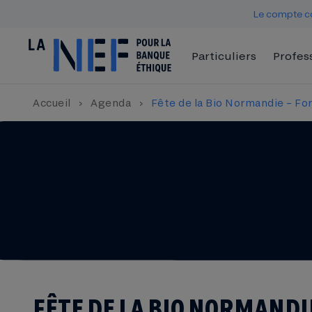
Le compte co
Particuliers
Profes
Accueil
›
Agenda
›
Fête de la Bio Normandie – For
FÊTE DE LA BIO NORMANDIE