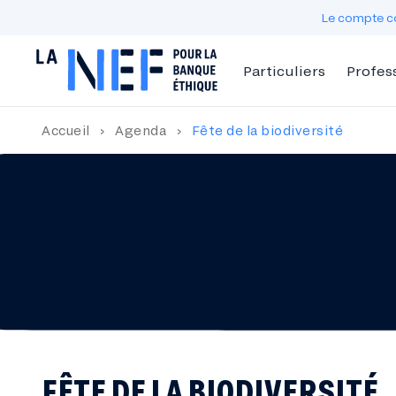
Le compte co
Particuliers
Profes
Accueil
›
Agenda
›
Fête de la biodiversité
FÊTE DE LA BIODIVERSITÉ