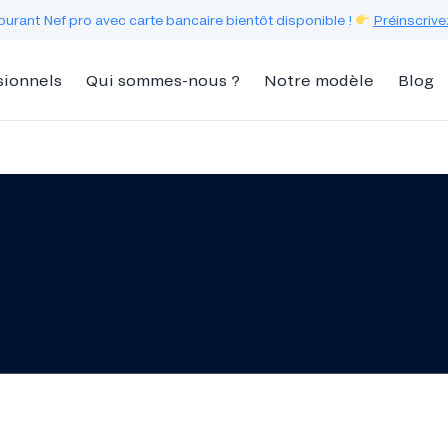
urant Nef pro avec carte bancaire bientôt disponible !
Préinscrive
sionnels
Qui sommes-nous ?
Notre modèle
Blog