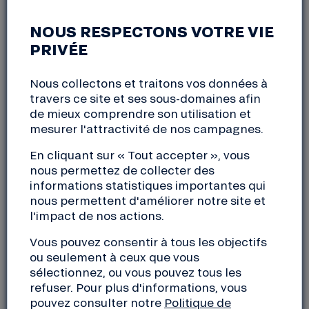
Périgueux
mercredi, 9 octobre 2024
NOUS RESPECTONS VOTRE VIE
19:00 à 22:30
PRIVÉE
Rejoignez-nous pour une
soirée-débat
autour du
Nous collectons et traitons vos données à
film « La monnaie miraculeuse »
.
travers ce site et ses sous-domaines afin
de mieux comprendre son utilisation et
mesurer l'attractivité de nos campagnes.
La soirée est organisée par l’Association La
Trèflerie, en charge de la monnaie locale « Le
En cliquant sur « Tout accepter », vous
Trèfle », avec le soutien de l’association « Lignes
nous permettez de collecter des
d’Horizons »
informations statistiques importantes qui
nous permettent d'améliorer notre site et
Voici le programme :
l'impact de nos actions.
– 19h : Repas partagé à l’auberge espagnol, pour
Vous pouvez consentir à tous les objectifs
celles et ceux qui le souhaitent
ou seulement à ceux que vous
– 20 h : projection du film d’ARTE « La monnaie
sélectionnez, ou vous pouvez tous les
miraculeuse »
refuser. Pour plus d'informations, vous
– 21h30 : débat sur les monnaies locales
pouvez consulter notre
Politique de