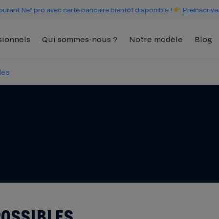
urant Nef pro avec carte bancaire bientôt disponible !
Préinscrive
sionnels
Qui sommes-nous ?
Notre modèle
Blog
les
POSSIBLES