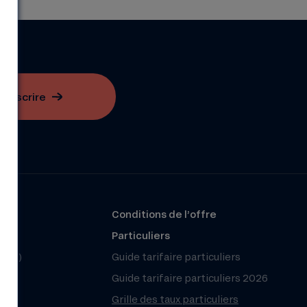
S'inscrire
?
Conditions de l’offre
r
Particuliers
(FAQ)
Guide tarifaire particuliers
Guide tarifaire particuliers 2026
Grille des taux particuliers