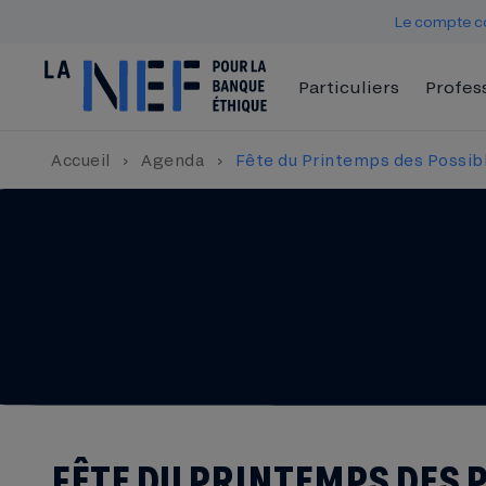
Le compte co
Particuliers
Profes
Accueil
›
Agenda
›
Fête du Printemps des Possib
FÊTE DU PRINTEMPS DES 