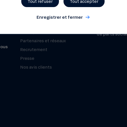
Tout refuser
Tout accepter
Sécurité
Chiffres clés
Fonds de Gara
Notre mesure d’impact
Enregistrer et fermer
Le Club Nef
Prospectus pou
Zeste par la Nef
de parts socia
Partenaires et réseaux
vous
Recrutement
Presse
Nos avis clients