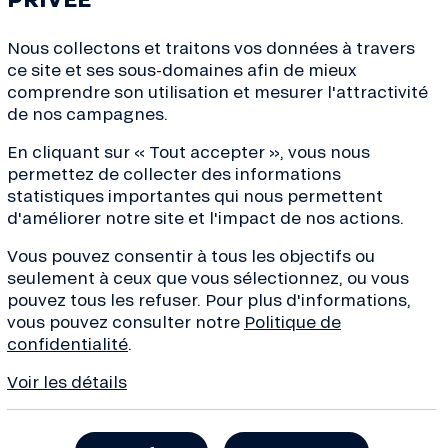
Nous collectons et traitons vos données à travers
ce site et ses sous-domaines afin de mieux
comprendre son utilisation et mesurer l'attractivité
de nos campagnes.
ves de la transition, conseils
En cliquant sur « Tout accepter », vous nous
de la finance... Inscrivez-
permettez de collecter des informations
 !
statistiques importantes qui nous permettent
d'améliorer notre site et l'impact de nos actions.
Vous pouvez consentir à tous les objectifs ou
seulement à ceux que vous sélectionnez, ou vous
pouvez tous les refuser. Pour plus d'informations,
À propos
Besoin d’aide 
vous pouvez consulter notre
Politique de
confidentialité
.
Qui sommes-nous ?
Nous contacte
Projets financés
Centre d’aide 
Voir les détails
Organisation et équipe
Réclamation
Histoire