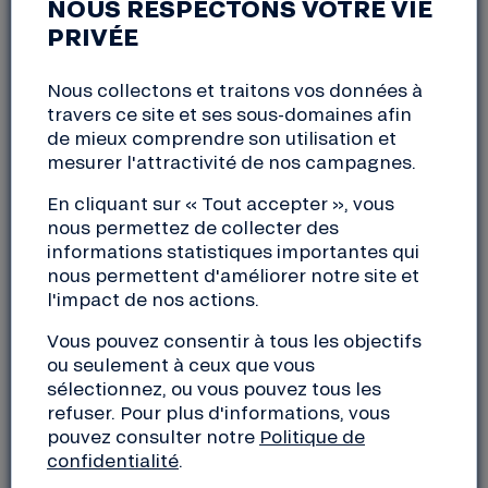
NOUS RESPECTONS VOTRE VIE
Lille
PRIVÉE
Du
vendredi, 10 juillet 2026
au
dimanche, 12 juillet
2026
12:00 à 21:00
Nous collectons et traitons vos données à
travers ce site et ses sous-domaines afin
de mieux comprendre son utilisation et
Fluctuations est un festival où
musique
,
talks
et
mesurer l'attractivité de nos campagnes.
village
se tiennent au même niveau.
La Nef y animera une table-ronde.
En cliquant sur « Tout accepter », vous
nous permettez de collecter des
informations statistiques importantes qui
Vendredi 10 au dimanche 12 juillet 2026
nous permettent d'améliorer notre site et
Vendredi à partir de 17h
l'impact de nos actions.
Samedi et dimanche à partir de 12h
Les Jardins du Colysée – Passerelle Edmond Ory,
Vous pouvez consentir à tous les objectifs
59130 Lambersart
ou seulement à ceux que vous
Tarif libre et conscient,
billetterie
sélectionnez, ou vous pouvez tous les
refuser. Pour plus d'informations, vous
pouvez consulter notre
Politique de
confidentialité
.