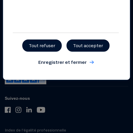
Règlement intérieur
coopératif
Statuts
Politique de gestion et de
prévention des conflits
d’intérêts
Tout refuser
Tout accepter
Dispositif relatif aux
lanceurs d’alerte
Enregistrer et fermer
Suivez-nous
Index de l’égalité professionnelle