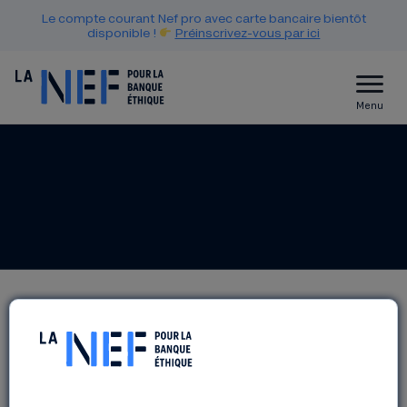
Le compte courant Nef pro avec carte bancaire bientôt
disponible !
Préinscrivez-vous par ici
Menu
FLUCTUATIONS | LILLE | 10-
12 JUILLET