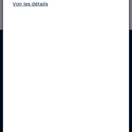
Voir les détails
RESTEZ INFORMÉS !
Actus de la Nef, découverte d'initiatives de la
transition, conseils pour les pros, éclairage sur le
monde de la finance... Inscrivez-vous aux lettres
d'infos de votre choix !
S'inscrire