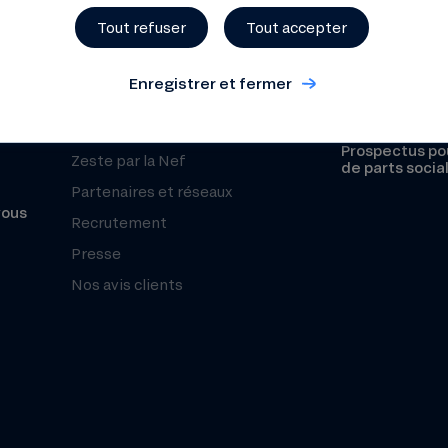
Organisation et équipe
Réclamation
Tout refuser
Tout accepter
Histoire
Sécurité
Chiffres clés
Enregistrer et fermer
Fonds de Gara
Notre mesure d’impact
Le Club Nef
Prospectus pou
Zeste par la Nef
de parts socia
Partenaires et réseaux
vous
Recrutement
Presse
Nos avis clients