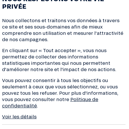
PRIVÉE
Nous collectons et traitons vos données à travers
ce site et ses sous-domaines afin de mieux
comprendre son utilisation et mesurer l'attractivité
de nos campagnes.
En cliquant sur « Tout accepter », vous nous
ves de la transition, conseils
permettez de collecter des informations
de la finance... Inscrivez-
statistiques importantes qui nous permettent
 !
d'améliorer notre site et l'impact de nos actions.
Vous pouvez consentir à tous les objectifs ou
seulement à ceux que vous sélectionnez, ou vous
pouvez tous les refuser. Pour plus d'informations,
vous pouvez consulter notre
Politique de
À propos
Besoin d’aide 
confidentialité
.
Qui sommes-nous ?
Nous contacte
Voir les détails
Projets financés
Centre d’aide 