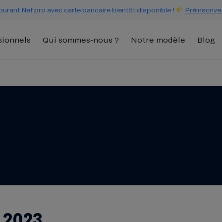
urant Nef pro avec carte bancaire bientôt disponible !
Préinscrive
sionnels
Qui sommes-nous ?
Notre modèle
Blog
 2023