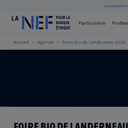
Le compte co
Particuliers
Profes
Accueil
›
Agenda
›
Foire bio de Landerneau 2023
FOIRE BIO DE LANDERNEAU