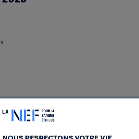
3.
facebook.com/FoireBioLanderneau/
NOUS RESPECTONS VOTRE VIE