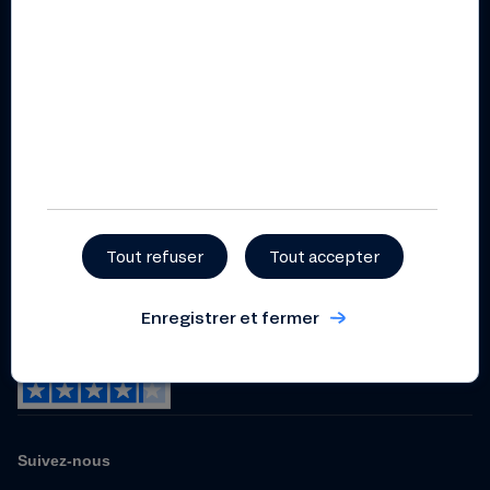
Rapport d’impact 2025
Documents pratiques et
règlementaires
Règlement intérieur
coopératif
Statuts
Politique de gestion et de
prévention des conflits
d’intérêts
Tout refuser
Tout accepter
Dispositif relatif aux
lanceurs d’alerte
Enregistrer et fermer
Suivez-nous