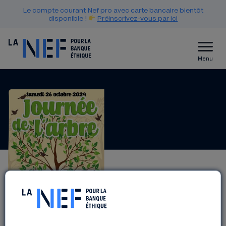
Le compte courant Nef pro avec carte bancaire bientôt
disponible !
Préinscrivez-vous par ici
Menu