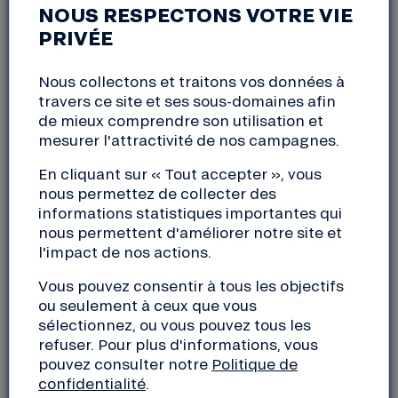
NOUS RESPECTONS VOTRE VIE
PRIVÉE
JOURNÉE DE L’ARBRE ET DE
L’ENVIRONNEMENT
Nous collectons et traitons vos données à
travers ce site et ses sous-domaines afin
de mieux comprendre son utilisation et
Carpentras
mesurer l'attractivité de nos campagnes.
samedi, 26 octobre 2024
En cliquant sur « Tout accepter », vous
10:00 à 18:00
nous permettez de collecter des
informations statistiques importantes qui
nous permettent d'améliorer notre site et
Rejoignez-nous pour la prochaine
Journée de l’arbre
l'impact de nos actions.
et de l’environnement
qui aura lieu le samedi 26
octobre dans le centre ville de Carpentras.
Vous pouvez consentir à tous les objectifs
Au programme : conférences, ateliers, balades,
ou seulement à ceux que vous
spectacles, stands associatifs toute la journée.
sélectionnez, ou vous pouvez tous les
refuser. Pour plus d'informations, vous
Samedi 26 octobre 2024
pouvez consulter notre
Politique de
de 10h à 18h
confidentialité
.