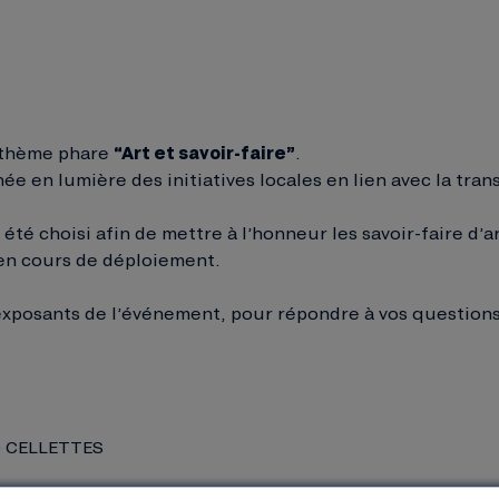
 thème phare
“Art et savoir-faire”
.
 en lumière des initiatives locales en lien avec la trans
 été choisi afin de mettre à l’honneur les savoir-faire d’a
y en cours de déploiement.
exposants de l’événement, pour répondre à vos questions, 
30 CELLETTES