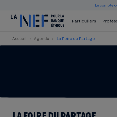
Le compte co
Particuliers
Profes
Accueil
›
Agenda
›
La Foire du Partage
LA FOIRE DU PARTAGE