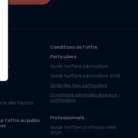
?
Conditions de l’offre
r
Particuliers
(FAQ)
Guide tarifaire particuliers
Guide tarifaire particuliers 2026
Grille des taux particuliers
Conditions générales épargne –
particuliers
ntie des Dépôts
Professionnels
r l’offre au public
les
Guide tarifaire professionnels
2026