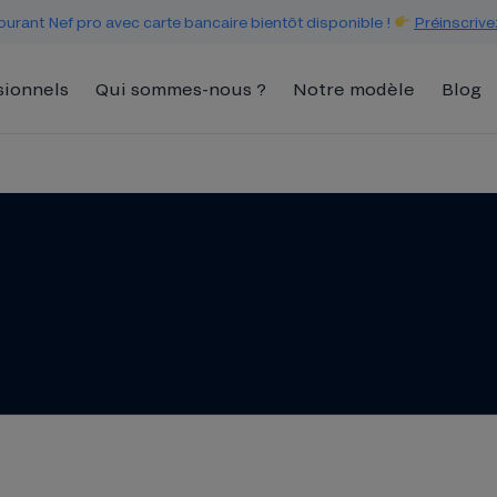
urant Nef pro avec carte bancaire bientôt disponible !
Préinscrive
sionnels
Qui sommes-nous ?
Notre modèle
Blog