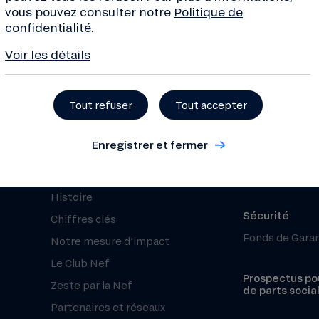
vous pouvez consulter notre
Politique de
 !
confidentialité
.
Voir les détails
Tout refuser
Tout accepter
À propos
Besoin d’aide 
Qui sommes-nous ?
Nous contacte
Enregistrer et fermer
Projets financés
Centre d’aide 
Organisation et équipe
Réclamation
Histoire
Sécurité
Chiffres clés
Fonds de Gara
Notre mesure d’impact
Le Club Nef
Prospectus pou
Zeste par la Nef
de parts socia
Partenaires et réseaux