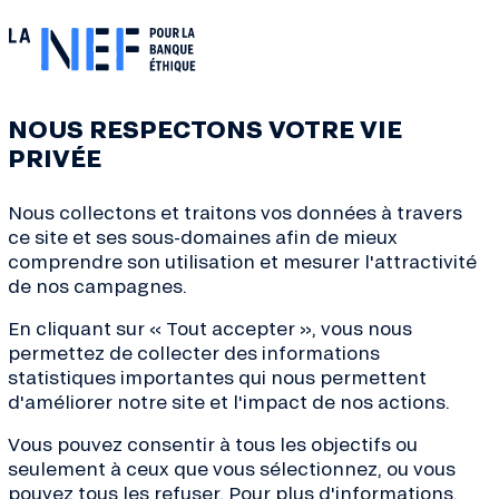
es
du 12 septembre au 12 octobre 2025.
NOUS RESPECTONS VOTRE VIE
ci :
https://fete-des-possibles.org/#map
PRIVÉE
Nous collectons et traitons vos données à travers
ce site et ses sous-domaines afin de mieux
comprendre son utilisation et mesurer l'attractivité
de nos campagnes.
En cliquant sur « Tout accepter », vous nous
permettez de collecter des informations
statistiques importantes qui nous permettent
d'améliorer notre site et l'impact de nos actions.
Vous pouvez consentir à tous les objectifs ou
seulement à ceux que vous sélectionnez, ou vous
ves de la transition, conseils
pouvez tous les refuser. Pour plus d'informations,
de la finance... Inscrivez-