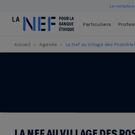
Le compte co
Particuliers
Profes
Accueil
›
Agenda
›
La Nef au Village des Possible
LA NEF AU VILLAGE DES PO