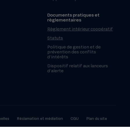
Documents pratiques et
règlementaires
Règlement intérieur coopératif
Statuts
Politique de gestion et de
prévention des conflits
d’intérêts
Dispositif relatif aux lanceurs
d’alerte
elles
Réclamation et médiation
CGU
Plan du site