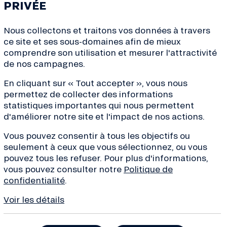
PRIVÉE
Nous collectons et traitons vos données à travers
ce site et ses sous-domaines afin de mieux
comprendre son utilisation et mesurer l'attractivité
de nos campagnes.
ves de la transition, conseils
En cliquant sur « Tout accepter », vous nous
de la finance... Inscrivez-
permettez de collecter des informations
 !
statistiques importantes qui nous permettent
d'améliorer notre site et l'impact de nos actions.
Vous pouvez consentir à tous les objectifs ou
seulement à ceux que vous sélectionnez, ou vous
pouvez tous les refuser. Pour plus d'informations,
vous pouvez consulter notre
Politique de
À propos
Besoin d’aide 
confidentialité
.
Qui sommes-nous ?
Nous contacte
Voir les détails
Projets financés
Centre d’aide 
Organisation et équipe
Réclamation