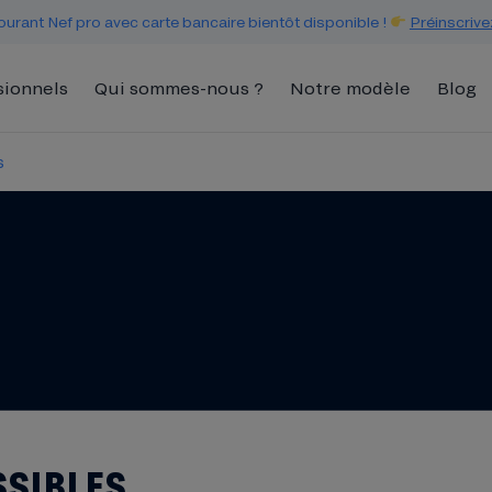
urant Nef pro avec carte bancaire bientôt disponible !
Préinscrive
sionnels
Qui sommes-nous ?
Notre modèle
Blog
s
SSIBLES