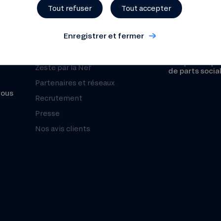
Histoire
Tout refuser
Tout accepter
Sécurité
Chiffres clés
Fonds de Gara
Enregistrer et fermer
Notre mesure d’impact
Le Club Nef
Prospectus pou
Zeste par la Nef
de parts socia
Partenaires et réseaux
vous
Recrutement
Presse
Nos avis clients