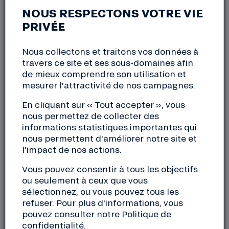
COOPÉRATIVE DE LA NEF
NOUS RESPECTONS VOTRE VIE
PRIVÉE
Online
jeudi, 12 janvier 2023
Nous collectons et traitons vos données à
12:30 à 13:15
travers ce site et ses sous-domaines afin
de mieux comprendre son utilisation et
Rendez-vous à 12h30
mesurer l'attractivité de nos campagnes.
45 minutes
En cliquant sur « Tout accepter », vous
Sociétaires de la Nef
nous permettez de collecter des
informations statistiques importantes qui
Une session de 45 min en ligne ouverte à tous les
nous permettent d'améliorer notre site et
sociétaires pour comprendre comment est
l'impact de nos actions.
organisée la gouvernance coopérative de la Nef, le
Vous pouvez consentir à tous les objectifs
rôle des sociétaires et comment vous investir.
ou seulement à ceux que vous
L’équipe vie coopérative vous explique et répond à
sélectionnez, ou vous pouvez tous les
vos questions tous les mois.
refuser. Pour plus d'informations, vous
pouvez consulter notre
Politique de
Retrouvez le lien d’inscription dans la lettre des
confidentialité
.