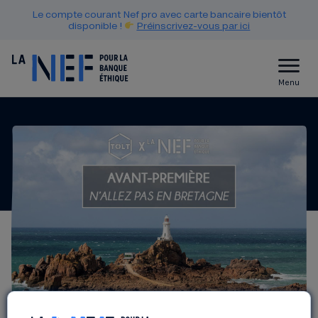
Le compte courant Nef pro avec carte bancaire bientôt
disponible !
Préinscrivez-vous par ici
Menu