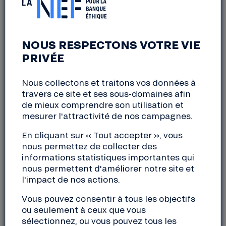
AVANT-PREMIÈRE
NOUS RESPECTONS VOTRE VIE
« N’ALLEZ PAS EN
PRIVÉE
BRETAGNE » –
Nous collectons et traitons vos données à
GLOBETOLTER ET LA NEF !
travers ce site et ses sous-domaines afin
de mieux comprendre son utilisation et
mesurer l'attractivité de nos campagnes.
Auray
En cliquant sur « Tout accepter », vous
mercredi, 26 novembre 2025
nous permettez de collecter des
19:00 à 23:00
informations statistiques importantes qui
nous permettent d'améliorer notre site et
l'impact de nos actions.
Les équipes de
GlobeTolter
et de
Hourrail
, ont
parcouru la Bretagne – pas celle des cartes
Vous pouvez consentir à tous les objectifs
postales, mais celle des gens passionnés, engagés,
ou seulement à ceux que vous
parfois méconnus, qui font vivre ce territoire au
sélectionnez, ou vous pouvez tous les