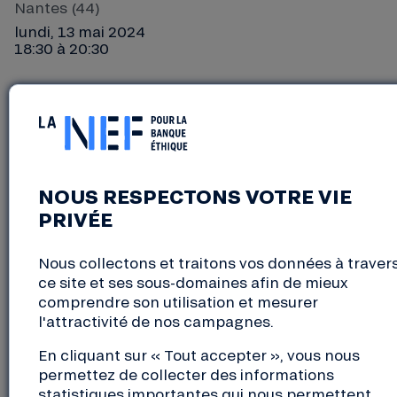
Nantes (44)
lundi, 13 mai 2024
18:30 à 20:30
La Nef vous invite à un apéro Nef sociétaire en
amont de l’Assemblée générale 2024. Ce sera
l’occasion de rencontrer d’autres sociétaires et de
poser toutes vos questions à Aurélie Chabeaud,
animatrice vie coopérative à la Nef.
NOUS RESPECTONS VOTRE VIE
PRIVÉE
Rendez-vous le lundi 13 mai 2024
de 18h30 à 20h30
Nous collectons et traitons vos données à traver
à Humbird, 1 boulevard Jean Moulins, 44100
ce site et ses sous-domaines afin de mieux
Nantes
comprendre son utilisation et mesurer
l'attractivité de nos campagnes.
Inscriptions ci-dessous
En cliquant sur « Tout accepter », vous nous
https://airtable.com/app3xH5F7PUKdRs6n/shr2ZiGiva
permettez de collecter des informations
statistiques importantes qui nous permettent