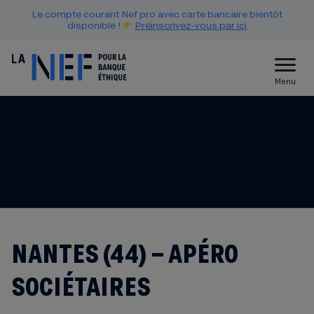
Le compte courant Nef pro avec carte bancaire bientôt
disponible !
Préinscrivez-vous par ici
Menu
NANTES (44) – APÉRO
SOCIÉTAIRES