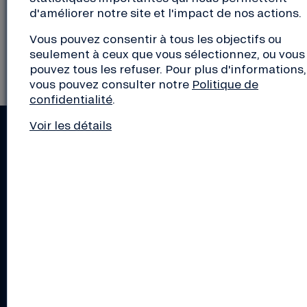
d'améliorer notre site et l'impact de nos actions.
Vous pouvez consentir à tous les objectifs ou
seulement à ceux que vous sélectionnez, ou vous
pouvez tous les refuser. Pour plus d'informations,
vous pouvez consulter notre
Politique de
confidentialité
.
Voir les détails
RESTEZ INFORMÉS !
Actus de la Nef, découverte d'initiatives de la
transition, conseils pour les pros, éclairage sur le
monde de la finance... Inscrivez-vous aux lettres
d'infos de votre choix !
S'inscrire