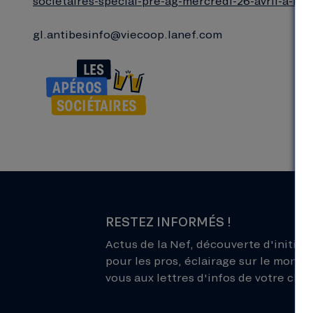
societaires-special-pre-ag-mercredi-26-avril-a-n
gl.antibesinfo@viecoop.lanef.com
RESTEZ INFORMÉS !
Actus de la Nef, découverte d'initiati
pour les pros, éclairage sur le monde 
vous aux lettres d'infos de votre choix