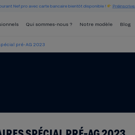
urant Nef pro avec carte bancaire bientôt disponible !
Préinscrive
sionnels
Qui sommes-nous ?
Notre modèle
Blog
 spécial pré-AG 2023
AIRES SPÉCIAL PRÉ-AG 2023