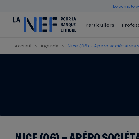
Le compte co
Particuliers
Profes
Accueil
›
Agenda
›
Nice (06) – Apéro sociétaires
NICE (06) – APÉRO SOCIÉT