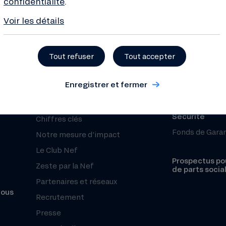
confidentialité
.
Voir les détails
À propos
Besoin d’aide 
Tout refuser
Tout accepter
Qui sommes-nous ?
Nous contacte
Projets financés
Centre d’aide 
Enregistrer et fermer
Organisation et équipe
Réclamation
Histoire
Sécurité
Chiffres clés
Fonds de Gara
Notre mesure d’impact
Le Club Nef
Prospectus pou
Zeste par la Nef
de parts socia
Partenaires et réseaux
vous
Recrutement
Presse