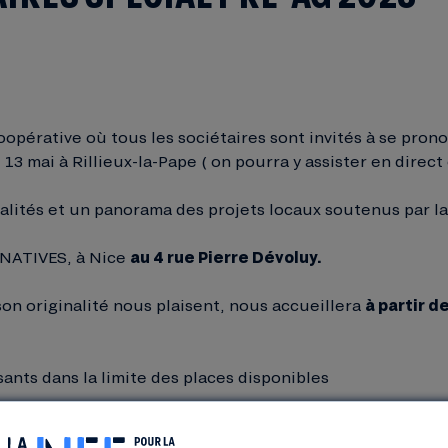
pérative où tous les sociétaires sont invités à se pronon
13 mai à Rillieux-la-Pape ( on pourra y assister en direct
lités et un panorama des projets locaux soutenus par la
R’NATIVES, à Nice
au 4 rue Pierre Dévoluy.
 son originalité nous plaisent, nous accueillera
à partir d
ants dans la limite des places disponibles
us plaît pour cette soirée mais utiliser ce formulaire d’