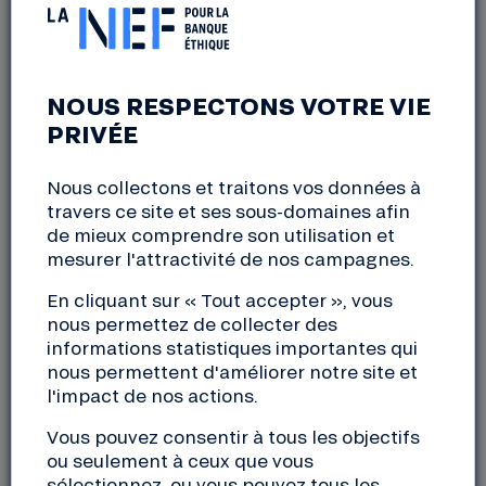
FESTIVAL ONDE DE COOP
NOUS RESPECTONS VOTRE VIE
Paris (75)
PRIVÉE
jeudi, 12 septembre 2024
09:00 à 23:59
Nous collectons et traitons vos données à
travers ce site et ses sous-domaines afin
Créé en 2021 à l’initiative de 4 coopératives, l’
Onde
de mieux comprendre son utilisation et
mesurer l'attractivité de nos campagnes.
de Coop
est un festival dédié aux enjeux de
transformation de l’économie et ouvert à toutes
En cliquant sur « Tout accepter », vous
celles et tous ceux qui veulent engager
nous permettez de collecter des
sérieusement une transition environnementale
informations statistiques importantes qui
juste !
nous permettent d'améliorer notre site et
l'impact de nos actions.
Au programme cette 4ème édition :
Vous pouvez consentir à tous les objectifs
ou seulement à ceux que vous
Mercredi 11/09 :
sélectionnez, ou vous pouvez tous les