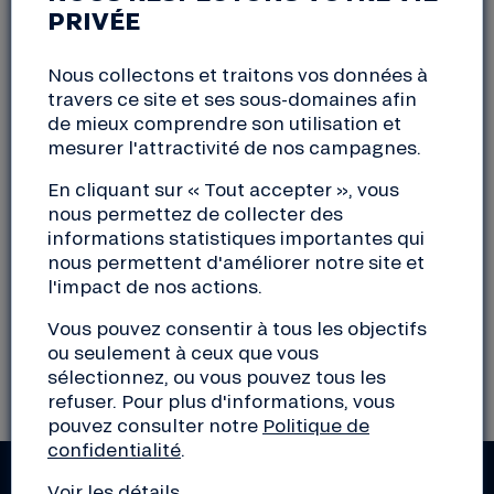
16:30 à 18:30
PRIVÉE
Nous collectons et traitons vos données à
Retrouvez nous au café « La Chimère citoyenne »,
travers ce site et ses sous-domaines afin
poser vos questions, exposer votre projet.
de mieux comprendre son utilisation et
mesurer l'attractivité de nos campagnes.
De 16h30 à 18h30
https://lachimerecitoyenne.org/
En cliquant sur « Tout accepter », vous
nous permettez de collecter des
informations statistiques importantes qui
Adresse
nous permettent d'améliorer notre site et
l'impact de nos actions.
Café « La Chimère citoyenne »
12 rue Voltaire
Vous pouvez consentir à tous les objectifs
38000 Grenoble
ou seulement à ceux que vous
sélectionnez, ou vous pouvez tous les
refuser. Pour plus d'informations, vous
pouvez consulter notre
Politique de
confidentialité
.
Voir les détails