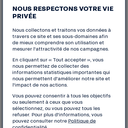
17:30 à 19:00
NOUS RESPECTONS VOTRE VIE
PRIVÉE
Tous les 4ème mardis du mois, retrouvez les
sociétaires de la Nef dans le Vaucluse lors de leur
Nous collectons et traitons vos données à
permanence mensuelle pour vous présenter le
travers ce site et ses sous-domaines afin
projet de la Nef et répondre à vos questions.
de mieux comprendre son utilisation et
mesurer l'attractivité de nos campagnes.
En cliquant sur « Tout accepter », vous
nous permettez de collecter des
Restaurant
« Chez Françoise »
, 6 rue du Général
informations statistiques importantes qui
Leclerc, Avignon (Face au conservatoire de la
nous permettent d'améliorer notre site et
musique)
l'impact de nos actions.
De
17h30 à 19h00
Vous pouvez consentir à tous les objectifs
Mardi 26 mars
ou seulement à ceux que vous
sélectionnez, ou vous pouvez tous les
refuser. Pour plus d'informations, vous
pouvez consulter notre
Politique de
Contact :
confidentialité
.