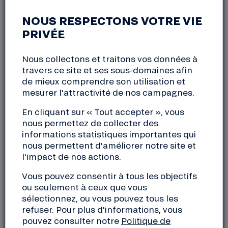
18:00 à 19:30
NOUS RESPECTONS VOTRE VIE
PRIVÉE
Venez découvrir la Nef à Périgueux le 29 mars !
Nous collectons et traitons vos données à
18h à 19h-19h30
travers ce site et ses sous-domaines afin
Gratuit
de mieux comprendre son utilisation et
Voir les communications (à venir courant mars) sur :
mesurer l'attractivité de nos campagnes.
https://m.facebook.com/lescaleandco/
En cliquant sur « Tout accepter », vous
Adresse
nous permettez de collecter des
informations statistiques importantes qui
Tiers-lieux « L’Escale & CO »
nous permettent d'améliorer notre site et
9 rue du président Wilson
l'impact de nos actions.
24000 Périgueux
Vous pouvez consentir à tous les objectifs
ou seulement à ceux que vous
sélectionnez, ou vous pouvez tous les
refuser. Pour plus d'informations, vous
pouvez consulter notre
Politique de