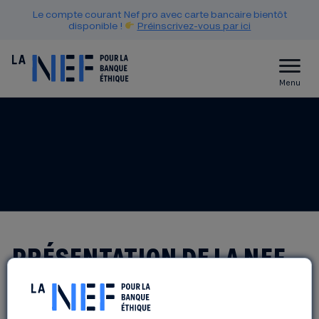
Le compte courant Nef pro avec carte bancaire bientôt
disponible !
Préinscrivez-vous par ici
Menu
PRÉSENTATION DE LA NEF
Périgueux (24)
mercredi, 29 mars 2023