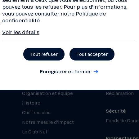
pouvez tous les refuser. Pour plus d'informations,
ves de la transition, conseils
vous pouvez consulter notre
Politique de
de la finance... Inscrivez-
confidentialité
.
 !
Voir les détails
Tout refuser
Tout accepter
À propos
Besoin d’aide 
Enregistrer et fermer
Qui sommes-nous ?
Nous contacte
Projets financés
Centre d’aide 
Organisation et équipe
Réclamation
Histoire
Sécurité
Chiffres clés
Fonds de Gara
Notre mesure d’impact
Le Club Nef
Prospectus pou