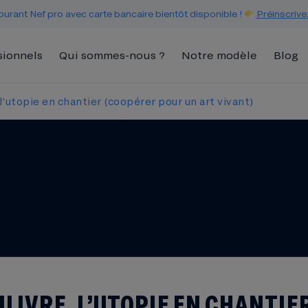
urant Nef pro avec carte bancaire bientôt disponible !
Préinscrive
sionnels
Qui sommes-nous ?
Notre modèle
Blog
l’utopie en chantier (coopérer pour un art vivant)
 IVRE, L’UTOPIE EN CHANTIE