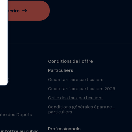
S'inscrire
?
Conditions de l’offre
r
Particuliers
(FAQ)
Guide tarifaire particuliers
Guide tarifaire particuliers 2026
Grille des taux particuliers
Conditions générales épargne –
particuliers
ntie des Dépôts
Professionnels
r l’offre au public