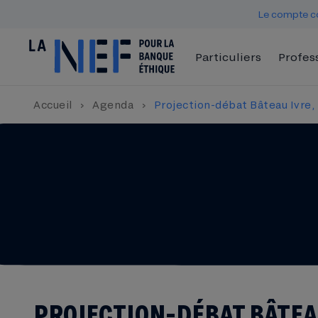
Le compte co
Particuliers
Profes
Accueil
›
Agenda
›
Projection-débat Bâteau Ivre, 
PROJECTION-DÉBAT BÂTEAU