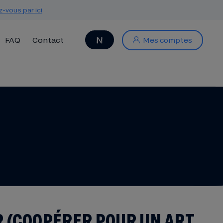
z-vous par ici
FAQ
Contact
Mes comptes
R (COOPÉRER POUR UN ART