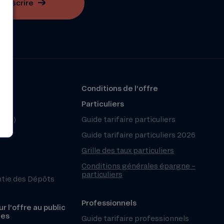
S'inscrire
?
Conditions de l’offre
r
Particuliers
(FAQ)
Guide tarifaire particuliers
Guide tarifaire particuliers 2026
Grille des taux particuliers
Conditions générales épargne –
particuliers
ntie des Dépôts
Professionnels
r l’offre au public
les
Guide tarifaire professionnels