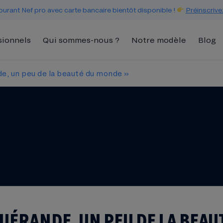
urant Nef pro avec carte bancaire bientôt disponible !
Préinscrive
sionnels
Qui sommes-nous ?
Notre modèle
Blog
e, un peu de la beauté du monde »
UÉRANDE, UN PEU DE LA BEAU