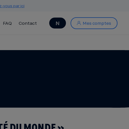
z-vous par ici
FAQ
Contact
Mes comptes
TÉ DU MONDE »