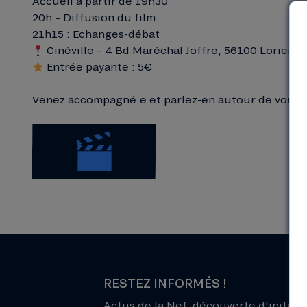
Accueil à partir de 19h30
20h – Diffusion du film
21h15 : Echanges-débat
Cinéville – 4 Bd Maréchal Joffre, 56100 Lorient
Entrée payante : 5€
Venez accompagné.e et parlez-en autour de vous !
RESTEZ INFORMÉS !
Actus de la Nef, découverte d'initiati