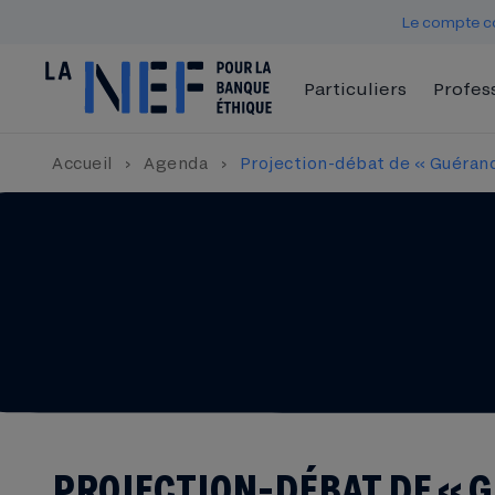
Le compte co
Particuliers
Profes
Accueil
›
Agenda
›
Projection-débat de « Guérand
PROJECTION-DÉBAT DE « G