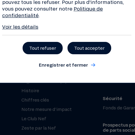
pouvez tous les refuser. Pour plus d'informations,
de la finance... Inscrivez-
vous pouvez consulter notre
Politique de
 !
confidentialité
.
Voir les détails
Tout refuser
Tout accepter
À propos
Besoin d’aide 
Qui sommes-nous ?
Nous contacte
Enregistrer et fermer
Projets financés
Centre d’aide 
Organisation et équipe
Réclamation
Histoire
Sécurité
Chiffres clés
Fonds de Gara
Notre mesure d’impact
Le Club Nef
Prospectus pou
Zeste par la Nef
de parts socia