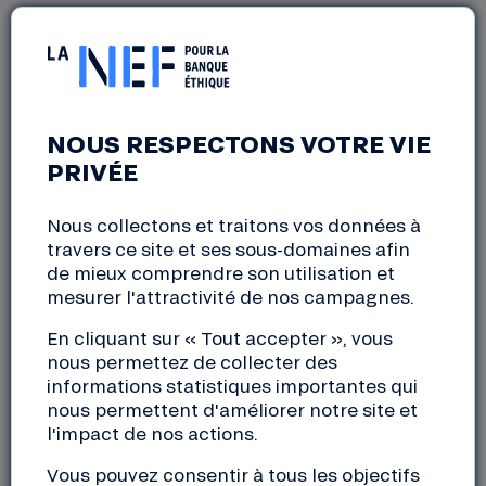
RANDONEF : À LA
DÉCOUVERTE DE 6 PROJETS
NOUS RESPECTONS VOTRE VIE
FINANCÉS PAR LA NEF À
PRIVÉE
NANTES !
Nous collectons et traitons vos données à
travers ce site et ses sous-domaines afin
Nantes (44)
de mieux comprendre son utilisation et
samedi, 12 octobre 2024
mesurer l'attractivité de nos campagnes.
09:30 à 14:00
En cliquant sur « Tout accepter », vous
nous permettez de collecter des
informations statistiques importantes qui
Partez
à la découverte de 6 projets financés par la
nous permettent d'améliorer notre site et
Nef
le temps d’une balade urbaine dans le centre de
l'impact de nos actions.
Nantes aux côtés de Quentin, sociétaire à la Nef
ainsi que Marine et Marie, banquières itinérantes à
Vous pouvez consentir à tous les objectifs