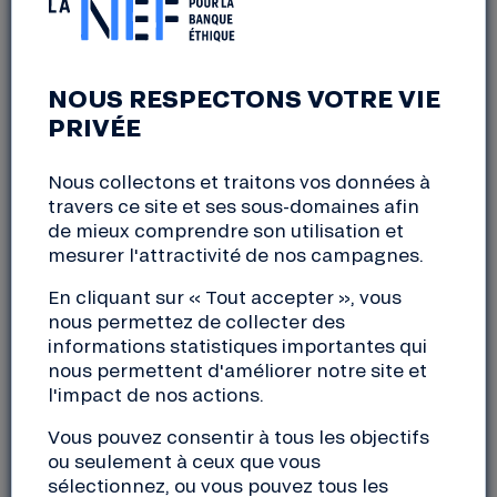
09:30 à 14:00
Suivant la belle idée des RandoNef,
PEP2A
, acteur
NOUS RESPECTONS VOTRE VIE
local de la transition énergétique, et ses
PRIVÉE
partenaires techniques et financiers :
– la
SCIC TETRIS
, espace de transformation
Nous collectons et traitons vos données à
écologique,
travers ce site et ses sous-domaines afin
– la NEF, banque éthique française,
de mieux comprendre son utilisation et
–
ENERCOOP
, fournisseur et producteur
mesurer l'attractivité de nos campagnes.
d’électricité verte et coopérative,
– et
ÉNERGIE PARTAGÉE
, association nationale en
En cliquant sur « Tout accepter », vous
soutien aux collectifs citoyens d’énergie,
nous permettez de collecter des
informations statistiques importantes qui
nous permettent d'améliorer notre site et
vous invitent à une journée consacrée à la
l'impact de nos actions.
production d’électricité locale, PAR et POUR les
habitants des Alpes Maritimes.
Vous pouvez consentir à tous les objectifs
ou seulement à ceux que vous
Cette rencontre sera l’occasion de passer un
sélectionnez, ou vous pouvez tous les