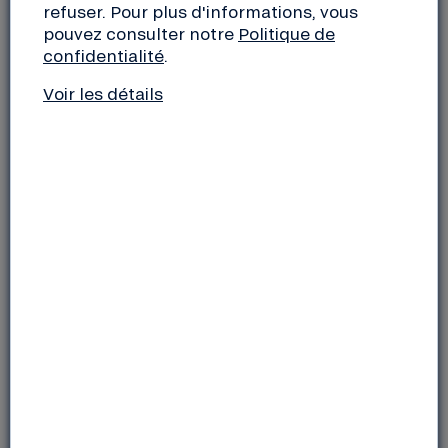
moment convivial tout en renforçant les liens entre
refuser. Pour plus d'informations, vous
nos structures, nos sociétaires et tous ceux qui
pouvez consulter notre
Politique de
confidentialité
.
souhaitent nous connaître.
Voir les détails
L’objectif est de vous présenter les projets
photovoltaïques de PEP2A, qu’ils soient en cours ou
à venir, pour lesquels nous recherchons des fonds
via la souscription de coopérateurs investisseurs.
Nous souhaitons également mettre en lumière le
rôle essentiel de nos différents partenaires dans la
réalisation de ces projets.
Dimanche 28 septembre 2025
de 9h30 à 14h
Au Tiers-Lieu Les Grandes Roches, 6110 Rte de
Thorenc, 06620 Gréolières
Entrée libre –
sur inscription avant le 25
septembre