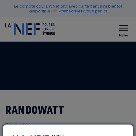
Le compte courant Nef pro avec carte bancaire bientôt
disponible !
Préinscrivez-vous par ici
Menu
RANDOWATT
Gréolières
dimanche, 28 septembre 2025