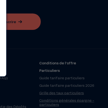
S'inscrire
?
Conditions de l’offre
r
Particuliers
(FAQ)
Guide tarifaire particuliers
Guide tarifaire particuliers 2026
Grille des taux particuliers
Conditions générales épargne –
particuliers
ntie des Dépôts