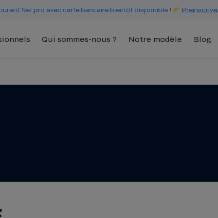
urant Nef pro avec carte bancaire bientôt disponible !
Préinscrive
sionnels
Qui sommes-nous ?
Notre modèle
Blog
F