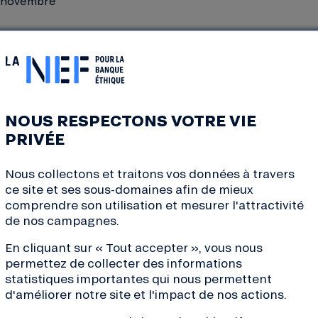
22 novembre
ociétaires dans votre boîte mail, sinon vous pouvez contac
e autre participant.e :
https://www.mobicoop.fr/covoit
NOUS RESPECTONS VOTRE VIE
PRIVÉE
Nous collectons et traitons vos données à travers
ce site et ses sous-domaines afin de mieux
comprendre son utilisation et mesurer l'attractivité
de nos campagnes.
 l’ESS, un mois des acteurs qui font l’économie sociale e
En cliquant sur « Tout accepter », vous nous
permettez de collecter des informations
statistiques importantes qui nous permettent
d'améliorer notre site et l'impact de nos actions.