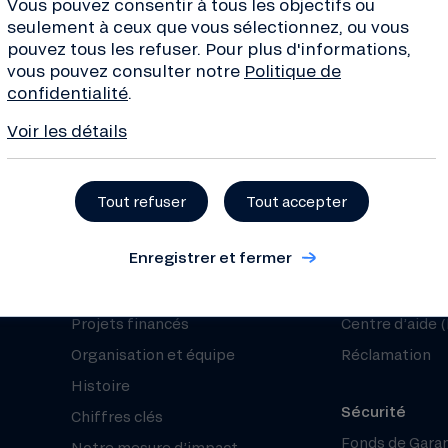
Vous pouvez consentir à tous les objectifs ou
seulement à ceux que vous sélectionnez, ou vous
pouvez tous les refuser. Pour plus d'informations,
vous pouvez consulter notre
Politique de
ves de la transition, conseils
confidentialité
.
de la finance... Inscrivez-
 !
Voir les détails
Tout refuser
Tout accepter
Enregistrer et fermer
À propos
Besoin d’aide 
Qui sommes-nous ?
Nous contacte
Projets financés
Centre d’aide 
Organisation et équipe
Réclamation
Histoire
Sécurité
Chiffres clés
Fonds de Gara
Notre mesure d’impact