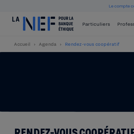
Le compte co
Particuliers
Profes
Accueil
›
Agenda
›
Rendez-vous coopératif
RENDEZ-VOUS COOPÉRATI