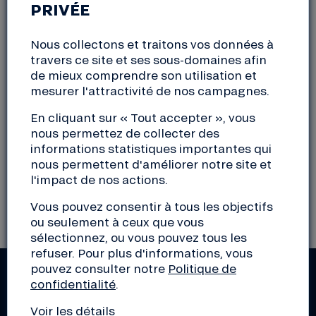
10:00 à 13:00
PRIVÉE
Nous collectons et traitons vos données à
La Nef sera présent sur le stand de la Roue :
travers ce site et ses sous-domaines afin
monnaie locale citoyenne complémentaire.
de mieux comprendre son utilisation et
mesurer l'attractivité de nos campagnes.
Venez échanger avec nous. Au plaisir de vous y
En cliquant sur « Tout accepter », vous
rencontrer !
nous permettez de collecter des
informations statistiques importantes qui
Informations pratiques
nous permettent d'améliorer notre site et
l'impact de nos actions.
De 10 h à 13h, aux Halles place Pie à Avignon
Vous pouvez consentir à tous les objectifs
ou seulement à ceux que vous
sélectionnez, ou vous pouvez tous les
refuser. Pour plus d'informations, vous
pouvez consulter notre
Politique de
confidentialité
.
RESTEZ INFORMÉS !
Actus de la Nef, découverte d'initiatives de la
Voir les détails